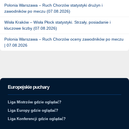
Polonia Warszawa – Ruch Chorzów statystyki drużyn i
zawodników po meczu (07.08.2026)
Wisła Kraków – Wisła Płock statystyki. Strzały, posiadanie i
kluczowe liczby (07.08.2026)
Polonia Warszawa – Ruch Chorzów oceny zawodników po meczu
| 07.08.2026
Europejskie puchary
Liga Mistrzów gdzie oglądać?
Liga Europy gdzie oglądać?
Liga Konferencji gdzie oglądać?