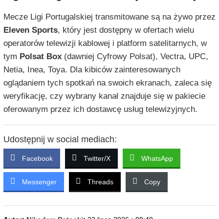
Mecze Ligi Portugalskiej transmitowane są na żywo przez
Eleven Sports
, który jest dostępny w ofertach wielu
operatorów telewizji kablowej i platform satelitarnych, w
tym
Polsat Box
(dawniej Cyfrowy Polsat), Vectra, UPC,
Netia, Inea, Toya. Dla kibiców zainteresowanych
oglądaniem tych spotkań na swoich ekranach, zaleca się
weryfikację, czy wybrany kanał znajduje się w pakiecie
oferowanym przez ich dostawcę usług telewizyjnych.
Udostępnij w social mediach:
Facebook
Twitter/X
WhatsApp
Messenger
Threads
Copy