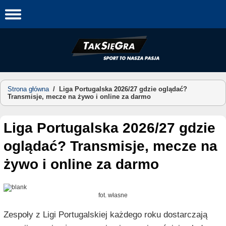
Skip
to
content
Strona główna
/
Liga Portugalska 2026/27 gdzie oglądać?
Transmisje, mecze na żywo i online za darmo
Liga Portugalska 2026/27 gdzie
oglądać? Transmisje, mecze na
żywo i online za darmo
fot. własne
Zespoły z Ligi Portugalskiej każdego roku dostarczają