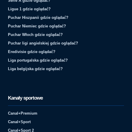
Serie A gdzie oglądać?
Ligue 1 gdzie oglądać?
Puchar Hiszpanii gdzie oglądać?
Puchar Niemiec gdzie oglądać?
Puchar Włoch gdzie oglądać?
Puchar ligi angielskiej gdzie oglądać?
Eredivisie gdzie oglądać?
Liga portugalska gdzie oglądać?
Liga belgijska gdzie oglądać?
Kanały sportowe
Canal+Premium
Canal+Sport
Canal+Sport 2