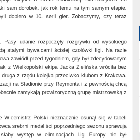
taki sam dorobek, jak rok temu na tym samym etapie.
li dopiero w 10. serii gier. Zobaczymy, czy teraz
. Pasy udanie rozpoczęły rozgrywki od wysokiego
 stałymi bywalcami ścisłej czołówki ligi. Na razie
akowa zawiódł przed tygodniem, gdy był zdecydowanym
k z Wielkopolski ekipa Jacka Zielińska wróciła bez
o druga z rzędu kolejka przeciwko klubom z Krakowa.
zacji na Stadionie przy Reymonta i z pewnością chcą
 obecnie zamykają prowizoryczną grupę mistrzowską z
e Wicemistrz Polski nieznacznie osunął się w tabeli
wca srebrni medaliści poprzedniego sezonu sprawują
 słaby występ w eliminacjach Ligi Europy nie był