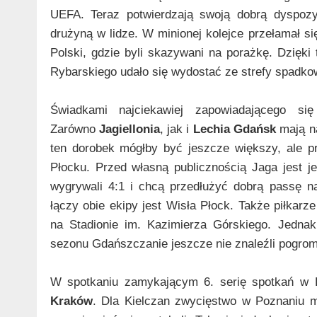
UEFA. Teraz potwierdzają swoją dobrą dyspozy
drużyną w lidze. W minionej kolejce przełamał s
Polski, gdzie byli skazywani na porażkę. Dzięki
Rybarskiego udało się wydostać ze strefy spadko
Świadkami najciekawiej zapowiadającego si
Zarówno
Jagiellonia
, jak i
Lechia Gdańsk
mają n
ten dorobek mógłby być jeszcze większy, ale p
Płocku. Przed własną publicznością Jaga jest 
wygrywali 4:1 i chcą przedłużyć dobrą passę 
łączy obie ekipy jest Wisła Płock. Także piłkar
na Stadionie im. Kazimierza Górskiego. Jednak
sezonu Gdańszczanie jeszcze nie znaleźli pogrom
W spotkaniu zamykającym 6. serię spotkań w
Kraków
. Dla Kielczan zwycięstwo w Poznaniu 