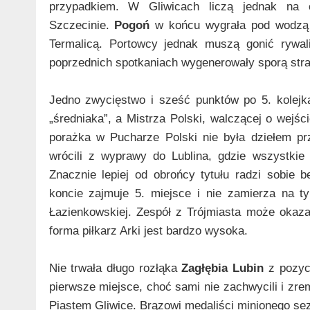
przypadkiem. W Gliwicach liczą jednak na 
Szczecinie.
Pogoń
w końcu wygrała pod wodzą K
Termalicą. Portowcy jednak muszą gonić rywal
poprzednich spotkaniach wygenerowały sporą stra
Jedno zwycięstwo i sześć punktów po 5. kolejka
„średniaka”, a Mistrza Polski, walczącej o wejśc
porażka w Pucharze Polski nie była dziełem pr
wrócili z wyprawy do Lublina, gdzie wszystkie
Znacznie lepiej od obrońcy tytułu radzi sobie 
koncie zajmuje 5. miejsce i nie zamierza na t
Łazienkowskiej. Zespół z Trójmiasta może okaza
forma piłkarz Arki jest bardzo wysoka.
Nie trwała długo rozłąka
Zagłębia Lubin
z pozycj
pierwsze miejsce, choć sami nie zachwycili i zre
Piastem Gliwice. Brązowi medaliści minionego se