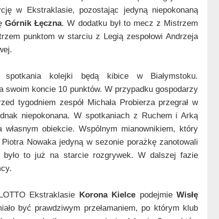
cję w Ekstraklasie, pozostając jedyną niepokonaną
ię
Górnik Łęczna
. W dodatku był to mecz z Mistrzem
 trzem punktom w starciu z Legią zespołowi Andrzeja
wej.
ę spotkania kolejki będą kibice w Białymstoku.
a swoim koncie 10 punktów. W przypadku gospodarzy
rzed tygodniem zespół Michała Probierza przegrał w
jednak niepokonana. W spotkaniach z Ruchem i Arką
na własnym obiekcie. Wspólnym mianownikiem, który
ze Piotra Nowaka jedyną w sezonie porażkę zanotowali
 było to już na starcie rozgrywek. W dalszej fazie
cy.
 LOTTO Ekstraklasie
Korona Kielce
podejmie
Wisłę
miało być prawdziwym przełamaniem, po którym klub