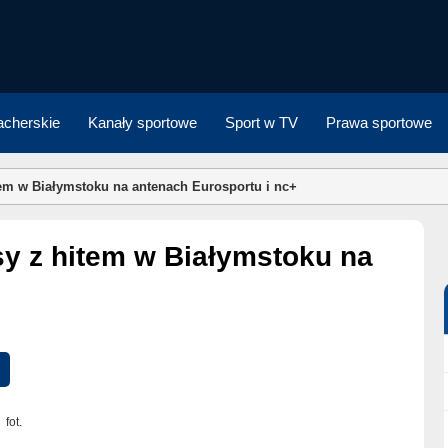
cherskie
Kanały sportowe
Sport w TV
Prawa sportowe
tem w Białymstoku na antenach Eurosportu i nc+
fot.