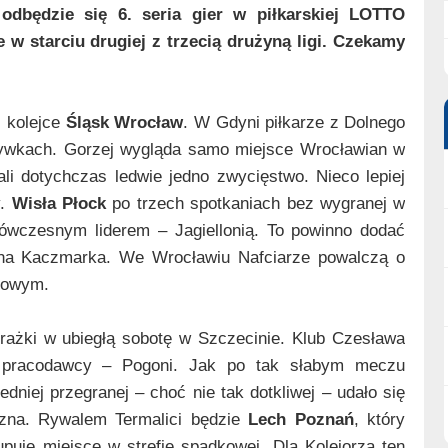
odbędzie się 6. seria gier w piłkarskiej LOTTO
 w starciu drugiej z trzecią drużyną ligi. Czekamy
j kolejce
Śląsk Wrocław
. W Gdyni piłkarze z Dolnego
grywkach. Gorzej wygląda samo miejsce Wrocławian w
ali dotychczas ledwie jedno zwycięstwo. Nieco lepiej
y.
Wisła Płock
po trzech spotkaniach bez wygranej w
 ówczesnym liderem – Jagiellonią. To powinno dodać
ina Kaczmarka. We Wrocławiu Nafciarze powalczą o
dowym.
orażki w ubiegłą sobotę w Szczecinie. Klub Czesława
u pracodawcy – Pogoni. Jak po tak słabym meczu
dniej przegranej – choć nie tak dotkliwej – udało się
czna. Rywalem Termalici będzie
Lech Poznań
, który
uje miejsce w strefie spadkowej. Dla Kolejorza ten