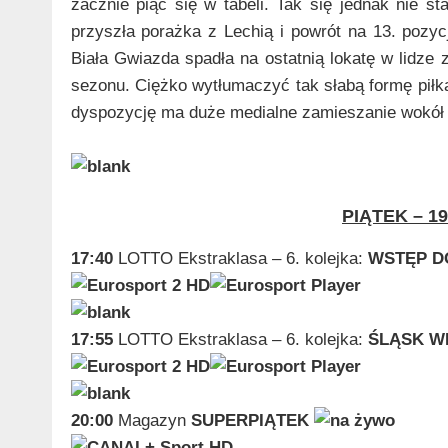
zacznie piąć się w tabeli. Tak się jednak nie s
przyszła porażka z Lechią i powrót na 13. pozy
Biała Gwiazda spadła na ostatnią lokatę w lidze
sezonu. Ciężko wytłumaczyć tak słabą formę piłk
dyspozycję ma duże medialne zamieszanie wokół
PIĄTEK – 19
17:40
LOTTO Ekstraklasa – 6. kolejka:
WSTĘP D
17:55
LOTTO Ekstraklasa – 6. kolejka:
ŚLĄSK W
20:00
Magazyn
SUPERPIĄTEK