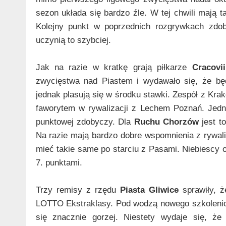
sezon układa się bardzo źle. W tej chwili mają 
Kolejny punkt w poprzednich rozgrywkach zdoby
uczynią to szybciej.
Jak na razie w kratkę grają piłkarze
Cracovii
zwycięstwa nad Piastem i wydawało się, że będą
jednak plasują się w środku stawki. Zespół z Kr
faworytem w rywalizacji z Lechem Poznań. Jedna
punktowej zdobyczy. Dla
Ruchu Chorzów
jest t
Na razie mają bardzo dobre wspomnienia z rywali
mieć takie same po starciu z Pasami. Niebiescy
7. punktami.
Trzy remisy z rzędu
Piasta Gliwice
sprawiły, ż
LOTTO Ekstraklasy. Pod wodzą nowego szkolenio
się znacznie gorzej. Niestety wydaje się, że