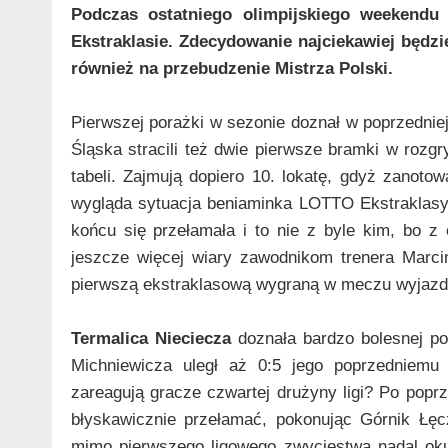
Podczas ostatniego olimpijskiego weekendu 
Ekstraklasie. Zdecydowanie najciekawiej będzie
również na przebudzenie Mistrza Polski.
Pierwszej porażki w sezonie doznał w poprzednie
Śląska stracili też dwie pierwsze bramki w roz
tabeli. Zajmują dopiero 10. lokatę, gdyż zanotow
wygląda sytuacja beniaminka LOTTO Ekstraklas
końcu się przełamała i to nie z byle kim, bo z
jeszcze więcej wiary zawodnikom trenera Marc
pierwszą ekstraklasową wygraną w meczu wyjaz
Termalica Nieciecza
doznała bardzo bolesnej p
Michniewicza uległ aż 0:5 jego poprzedniem
zareagują gracze czwartej drużyny ligi? Po poprze
błyskawicznie przełamać, pokonując Górnik Łę
mimo pierwszego ligowego zwycięstwa nadal okup