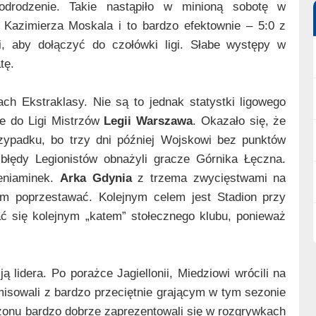
odrodzenie. Takie nastąpiło w minioną sobotę w
azimierza Moskala i to bardzo efektownie – 5:0 z
i, aby dołączyć do czołówki ligi. Słabe występy w
tę.
ch Ekstraklasy. Nie są to jednak statystki ligowego
ie do Ligi Mistrzów
Legii Warszawa
. Okazało się, że
zypadku, bo trzy dni później Wojskowi bez punktów
 błędy Legionistów obnażyli gracze Górnika Łęczna.
beniaminek.
Arka Gdynia
z trzema zwycięstwami na
ym poprzestawać. Kolejnym celem jest Stadion przy
ć się kolejnym „katem” stołecznego klubu, ponieważ
ą lidera. Po porażce Jagiellonii, Miedziowi wrócili na
misowali z bardzo przeciętnie grającym w tym sezonie
zonu bardzo dobrze zaprezentowali się w rozgrywkach