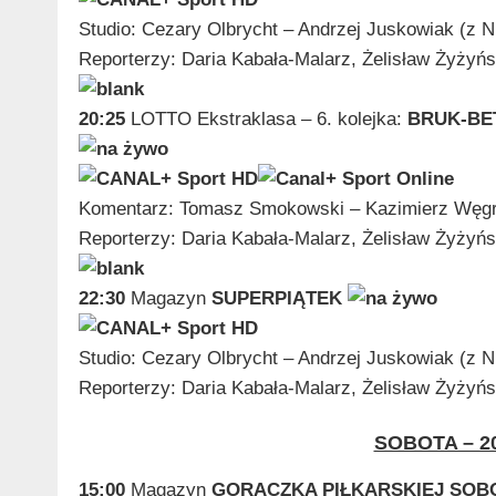
Studio: Cezary Olbrycht – Andrzej Juskowiak (z N
Reporterzy: Daria Kabała-Malarz, Żelisław Żyżyńs
20:25
LOTTO Ekstraklasa – 6. kolejka:
BRUK-BET
Komentarz: Tomasz Smokowski – Kazimierz Węgrz
Reporterzy: Da
ria Kabała-Malarz, Żelisław Żyżyńs
22:30
Magazyn
SUPERPIĄTEK
Studio: Cezary Olbrycht – Andrzej Juskowiak (z N
Reporterzy: Daria Kabała-Malarz, Żelisław Żyżyńs
SOBOTA – 20
15:00
Magazyn
GORĄCZKA PIŁKARSKIEJ SOB