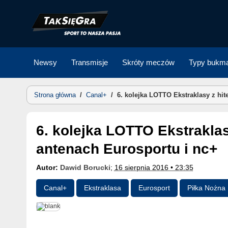
Skip
to
content
Newsy
Transmisje
Skróty meczów
Typy bukma
Strona główna
/
Canal+
/
6. kolejka LOTTO Ekstraklasy z hi
6. kolejka LOTTO Ekstraklasy z hitem w Białymstoku na
antenach Eurosportu i nc+
Autor:
Dawid Borucki
;
16 sierpnia 2016 • 23:35
Canal+
Ekstraklasa
Eurosport
Piłka Nożna