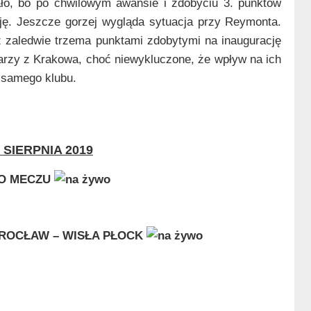
tało, bo po chwilowym awansie i zdobyciu 3. punktów
cję. Jeszcze gorzej wygląda sytuacja przy Reymonta.
 z zaledwie trzema punktami zdobytymi na inaugurację
arzy z Krakowa, choć niewykluczone, że wpływ na ich
 samego klubu.
 SIERPNIA 2019
O MECZU
ROCŁAW – WISŁA PŁOCK