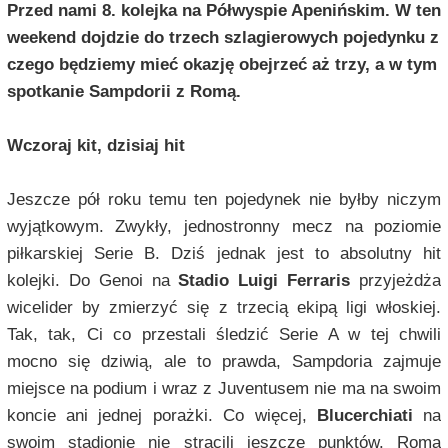
Przed nami 8. kolejka na Półwyspie Apenińskim. W ten
weekend dojdzie do trzech szlagierowych pojedynku z
czego będziemy mieć okazję obejrzeć aż trzy, a w tym
spotkanie Sampdorii z Romą.
Wczoraj kit, dzisiaj hit
Jeszcze pół roku temu ten pojedynek nie byłby niczym
wyjątkowym. Zwykły, jednostronny mecz na poziomie
piłkarskiej Serie B. Dziś jednak jest to absolutny hit
kolejki. Do Genoi na
Stadio Luigi Ferraris
przyjeżdża
wicelider by zmierzyć się z trzecią ekipą ligi włoskiej.
Tak, tak, Ci co przestali śledzić Serie A w tej chwili
mocno się dziwią, ale to prawda, Sampdoria zajmuje
miejsce na podium i wraz z Juventusem nie ma na swoim
koncie ani jednej porażki. Co więcej,
Blucerchiati
na
swoim stadionie nie stracili jeszcze punktów. Roma