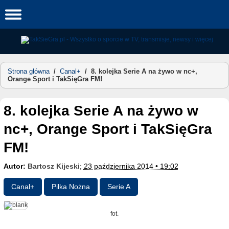
Skip
to
content
Strona główna
/
Canal+
/
8. kolejka Serie A na żywo w nc+,
Orange Sport i TakSięGra FM!
8. kolejka Serie A na żywo w
nc+, Orange Sport i TakSięGra
FM!
Autor:
Bartosz Kijeski
;
23 października 2014 • 19:02
Canal+
Piłka Nożna
Serie A
fot.