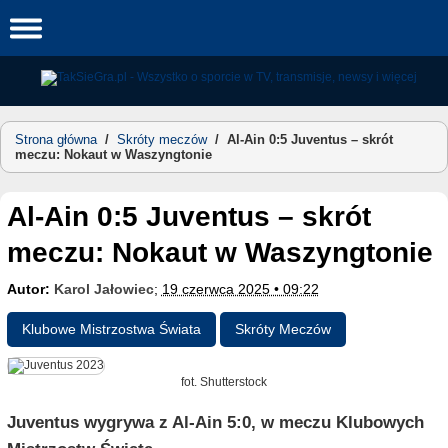
Skip
to
content
Strona główna
/
Skróty meczów
/
Al-Ain 0:5 Juventus – skrót
meczu: Nokaut w Waszyngtonie
Al-Ain 0:5 Juventus – skrót
meczu: Nokaut w Waszyngtonie
Autor:
Karol Jałowiec
;
19 czerwca 2025 • 09:22
Klubowe Mistrzostwa Świata
Skróty Meczów
fot. Shutterstock
Juventus wygrywa z Al-Ain 5:0, w meczu Klubowych