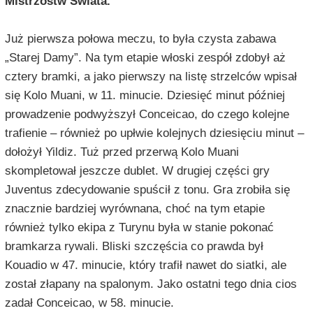
Mistrzostw Świata.
Już pierwsza połowa meczu, to była czysta zabawa
„Starej Damy”. Na tym etapie włoski zespół zdobył aż
cztery bramki, a jako pierwszy na listę strzelców wpisał
się Kolo Muani, w 11. minucie. Dziesięć minut później
prowadzenie podwyższył Conceicao, do czego kolejne
trafienie – również po upłwie kolejnych dziesięciu minut –
dołożył Yildiz. Tuż przed przerwą Kolo Muani
skompletował jeszcze dublet. W drugiej części gry
Juventus zdecydowanie spuścił z tonu. Gra zrobiła się
znacznie bardziej wyrównana, choć na tym etapie
również tylko ekipa z Turynu była w stanie pokonać
bramkarza rywali. Bliski szczęścia co prawda był
Kouadio w 47. minucie, który trafił nawet do siatki, ale
został złapany na spalonym. Jako ostatni tego dnia cios
zadał Conceicao, w 58. minucie.