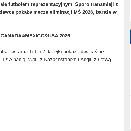
ię futbolem reprezentacyjnym. Sporo transmisji z
adawca pokaże mecze eliminacji MŚ 2026, baraże w
CUP CANADA&MEXICO&USA 2026
olsat w ramach 1. i 2. kolejki pokaże dwanaście
i z Albanią, Walii z Kazachstanem i Anglii z Łotwą.