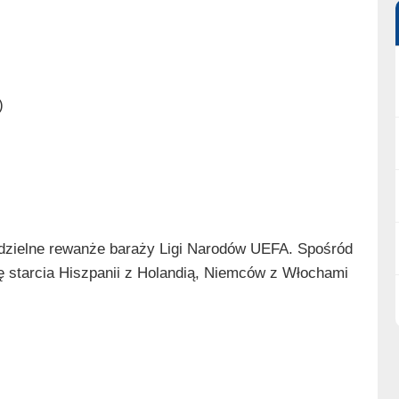
)
dzielne rewanże baraży Ligi Narodów UEFA. Spośród
ię starcia Hiszpanii z Holandią, Niemców z Włochami