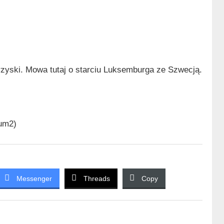
zyski. Mowa tutaj o starciu Luksemburga ze Szwecją.
um2)
Messenger
Threads
Copy