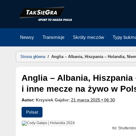
Skip
to
content
Newsy
Transmisje
Skróty meczów
Typy bukma
Strona główna
/
Anglia – Albania, Hiszpania – Holandia, Nie
Anglia – Albania, Hiszpania – Holandia, Niemcy – Włochy
i inne mecze na żywo w Pols
Autor:
Krzysiek Gajdur
;
21 marca 2025 • 06:30
Polsat
fot. Shutterst