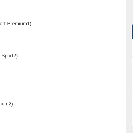
port Premium1)
 Sport2)
mium2)