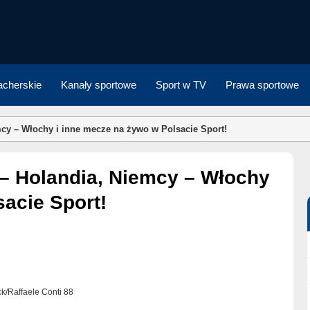
cherskie
Kanały sportowe
Sport w TV
Prawa sportowe
mcy – Włochy i inne mecze na żywo w Polsacie Sport!
acie Sport!
ock/Raffaele Conti 88