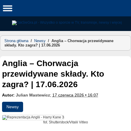
Skip
to
content
Strona główna
/
Newsy
/
Anglia – Chorwacja przewidywane
składy. Kto zagra? | 17.06.2026
Anglia – Chorwacja
przewidywane składy. Kto
zagra? | 17.06.2026
Autor:
Julian Mastewicz
;
17 czerwca 2026 • 16:07
Newsy
fot. Shutterstock/Vitalii Vitleo