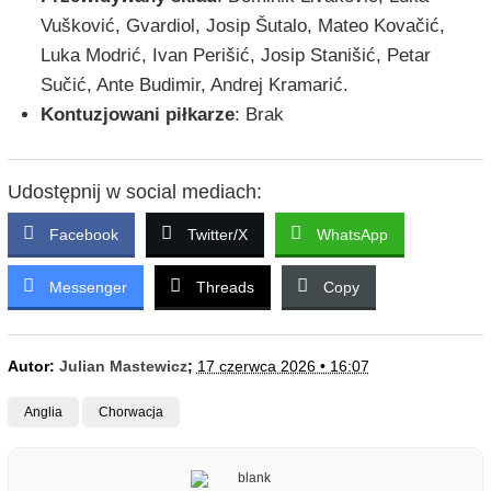
Vušković, Gvardiol, Josip Šutalo, Mateo Kovačić,
Luka Modrić, Ivan Perišić, Josip Stanišić, Petar
Sučić, Ante Budimir, Andrej Kramarić.
Kontuzjowani piłkarze
: Brak
Udostępnij w social mediach:
Facebook
Twitter/X
WhatsApp
Messenger
Threads
Copy
Autor:
Julian Mastewicz
;
17 czerwca 2026 • 16:07
Anglia
Chorwacja