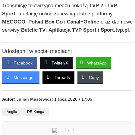
Transmisję telewizyjną meczu pokażą
TVP 2
i
TVP
Sport
, a relację online zapewnią płatne platformy
MEGOGO
,
Polsat Box Go
i
Canal+Online
oraz darmowe
serwisy
Betclic TV
,
Aplikacja TVP Sport
i
Sport.tvp.pl
.
Udostępnij w social mediach:
Facebook
Twitter/X
WhatsApp
Messenger
Threads
Copy
Autor:
Julian Mastewicz
;
1 lipca 2026 • 17:06
Anglia
DR Konga