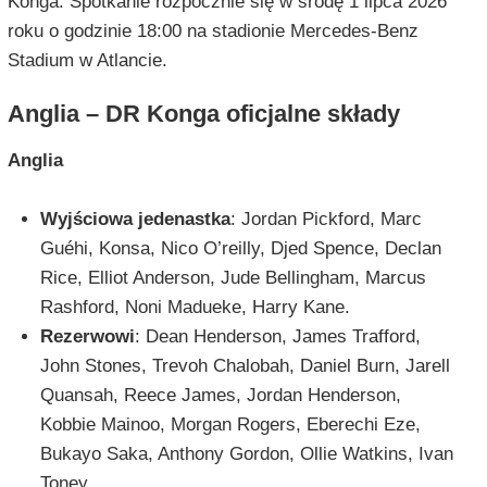
Konga. Spotkanie rozpocznie się w środę 1 lipca 2026
roku o godzinie 18:00 na stadionie Mercedes-Benz
Stadium w Atlancie.
Anglia – DR Konga oficjalne składy
Anglia
Wyjściowa jedenastka
: Jordan Pickford, Marc
Guéhi, Konsa, Nico O’reilly, Djed Spence, Declan
Rice, Elliot Anderson, Jude Bellingham, Marcus
Rashford, Noni Madueke, Harry Kane.
Rezerwowi
: Dean Henderson, James Trafford,
John Stones, Trevoh Chalobah, Daniel Burn, Jarell
Quansah, Reece James, Jordan Henderson,
Kobbie Mainoo, Morgan Rogers, Eberechi Eze,
Bukayo Saka, Anthony Gordon, Ollie Watkins, Ivan
Toney.