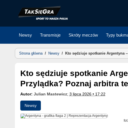
Skip
to
content
Newsy
Transmisje
Skróty meczów
Typy bukma
Strona główna
/
Newsy
/
Kto sędziuje spotkanie Argentyna –
Kto sędziuje spotkanie Argentyna – Wyspy Zielonego
Przylądka? Poznaj arbitra t
Autor:
Julian Mastewicz
;
3 lipca 2026 • 17:22
Newsy
fo