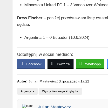
Minnesota United FC 1 – 3 Vancouver Whiteca
Drew Fischer
– poniżej przedstawiam listę ostat
sędzia.
Argentina 1 – 0 Ecuador (10.6.2024)
Udostępnij w social mediach:
Facebook
Twitter/X
WhatsApp
Autor:
Julian Mastewicz
;
3 lipca 2026 • 17:22
Argentyna
Wyspy Zielonego Przylądka
Julian Mastewicz