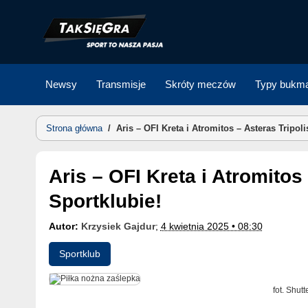
Skip
to
content
Newsy
Transmisje
Skróty meczów
Typy bukma
Strona główna
/
Aris – OFI Kreta i Atromitos – Asteras Tripol
Aris – OFI Kreta i Atromitos – Asteras Tripolis na żywo w
Sportklubie!
Autor:
Krzysiek Gajdur
;
4 kwietnia 2025 • 08:30
Sportklub
fot. Shut