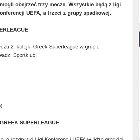
ogli obejrzeć trzy mecze. Wszystkie będą z ligi
Konferencji UEFA, a trzeci z grupy spadkowej.
PERLEAGUE
zu 2. kolejki Greek Superleague w grupie
wadzi Sportklub.
)
A GREEK SUPERLEAGUE
 o rozgrywki Ligi Konferencji UEFA w lidze greckiej,