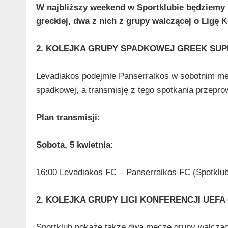
W najbliższy weekend w Sportklubie będziemy m
greckiej, dwa z nich z grupy walczącej o Ligę 
2. KOLEJKA GRUPY SPADKOWEJ GREEK SU
Levadiakos podejmie Panserraikos w sobotnim mec
spadkowej, a transmisję z tego spotkania przepro
Plan transmisji:
Sobota, 5 kwietnia:
16:00 Levadiakos FC – Panserraikos FC (Spotklub
2. KOLEJKA GRUPY LIGI KONFERENCJI UEF
Sportklub pokaże także dwa mecze grupy walczącej