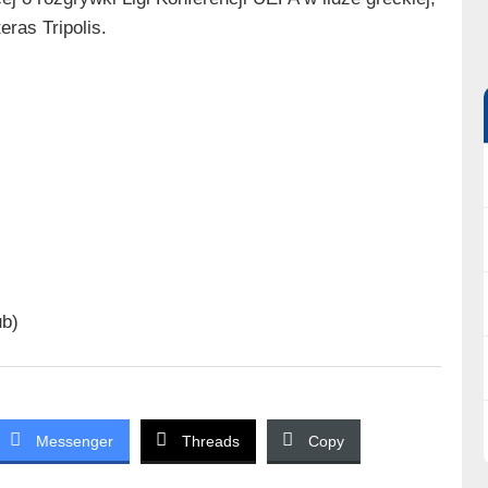
eras Tripolis.
ub)
Messenger
Threads
Copy