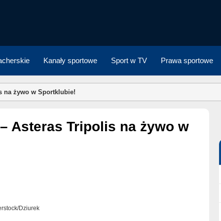
cherskie
Kanały sportowe
Sport w TV
Prawa sportowe
is na żywo w Sportklubie!
terstock/Dziurek