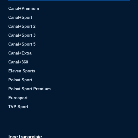
Canal+Premium
Canal+Sport
Canal+Sport 2
Canal+Sport 3
Canal+Sport 5
Canal+Extra
Canal+360
Eleven Sports
Polsat Sport
Polsat Sport Premium
Eurosport
TVP Sport
Inne transmisje