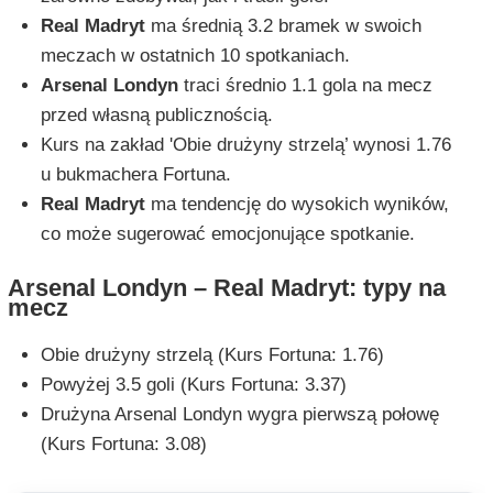
Real Madryt
ma średnią 3.2 bramek w swoich
meczach w ostatnich 10 spotkaniach.
Arsenal Londyn
traci średnio 1.1 gola na mecz
przed własną publicznością.
Kurs na zakład 'Obie drużyny strzelą’ wynosi 1.76
u bukmachera Fortuna.
Real Madryt
ma tendencję do wysokich wyników,
co może sugerować emocjonujące spotkanie.
Arsenal Londyn – Real Madryt: typy na
mecz
Obie drużyny strzelą (Kurs Fortuna: 1.76)
Powyżej 3.5 goli (Kurs Fortuna: 3.37)
Drużyna Arsenal Londyn wygra pierwszą połowę
(Kurs Fortuna: 3.08)