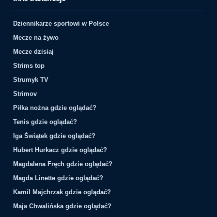
Dziennikarze sportowi w Polsce
Mecze na żywo
Mecze dzisiaj
Strims top
Strumyk TV
Strimov
Piłka nożna gdzie oglądać?
Tenis gdzie oglądać?
Iga Świątek gdzie oglądać?
Hubert Hurkacz gdzie oglądać?
Magdalena Fręch gdzie oglądać?
Magda Linette gdzie oglądać?
Kamil Majchrzak gdzie oglądać?
Maja Chwalińska gdzie oglądać?