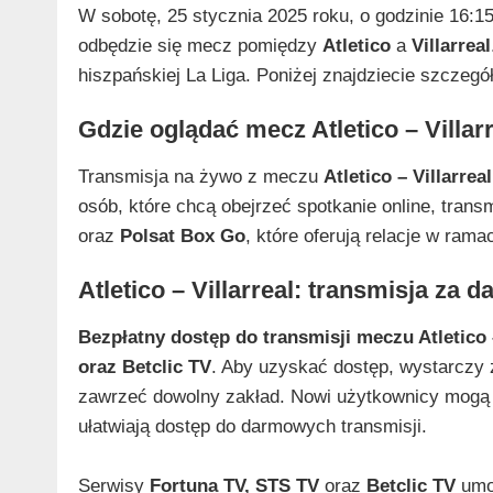
W sobotę, 25 stycznia 2025 roku, o godzinie 16:1
odbędzie się mecz pomiędzy
Atletico
a
Villarreal
hiszpańskiej La Liga. Poniżej znajdziecie szczegó
Gdzie oglądać mecz Atletico – Villar
Transmisja na żywo z meczu
Atletico – Villarreal
osób, które chcą obejrzeć spotkanie online, tran
oraz
Polsat Box Go
, które oferują relacje w rama
Atletico – Villarreal: transmisja za 
Bezpłatny dostęp do transmisji meczu Atletico 
oraz Betclic TV
. Aby uzyskać dostęp, wystarczy 
zawrzeć dowolny zakład. Nowi użytkownicy mogą r
ułatwiają dostęp do darmowych transmisji.
Serwisy
Fortuna TV, STS TV
oraz
Betclic TV
umoż