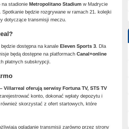
5 na stadionie
Metropolitano Stadium
w Madrycie
. Spotkanie będzie rozgrywane w ramach 21. kolejki
ły dotyczące transmisji meczu.
real?
będzie dostępna na kanale
Eleven Sports 3
. Dla
smisje będą dostępne na platformach
Canal+online
ch płatnych subskrypcji.
darmo
– Villarreal oferują serwisy Fortuna TV, STS TV
zarejestrować konto, dokonać wpłaty depozytu i
ównież skorzystać z ofert startowych, które
liwiają oglądanie transmisji zarówno przez strony