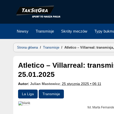
Skip
to
content
Newsy
Transmisje
Skróty meczów
Typy bukma
Strona główna
/
Transmisje
/
Atletico – Villarreal: transmisj
Atletico – Villarreal: transmisja, gdzie oglądać? |
25.01.2025
Autor:
Julian Mastewicz
;
25 stycznia 2025 • 06:11
La Liga
Transmisje
fot. Marta Fernand