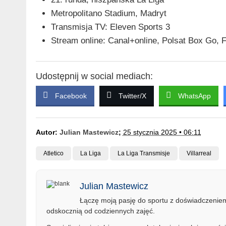
Metropolitano Stadium, Madryt
Transmisja TV: Eleven Sports 3
Stream online: Canal+online, Polsat Box Go, 
Udostępnij w social mediach:
Facebook
Twitter/X
WhatsApp
Autor:
Julian Mastewicz
;
25 stycznia 2025 • 06:11
Atletico
La Liga
La Liga Transmisje
Villarreal
Julian Mastewicz
Łączę moją pasję do sportu z doświadczeniem 
odskocznią od codziennych zajęć.