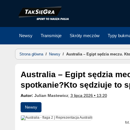
Skip
to
content
Newsy
Transmisje
Skróty meczów
Typy bukma
Strona główna
/
Newsy
/
Australia – Egipt sędzia meczu. Kto
Australia – Egipt sędzia meczu. Kto sędziuje to
spotkanie?Kto sędziuje to s
Autor:
Julian Mastewicz
;
3 lipca 2026 • 13:20
Newsy
fot