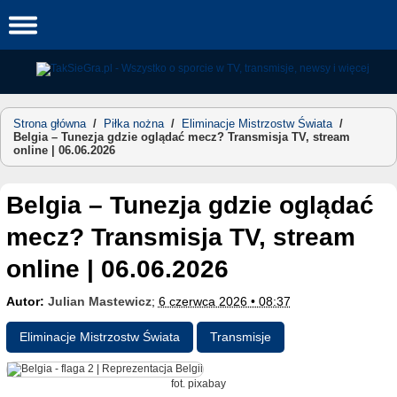
Skip
to
content
Strona główna
/
Piłka nożna
/
Eliminacje Mistrzostw Świata
/
Belgia – Tunezja gdzie oglądać mecz? Transmisja TV, stream
online | 06.06.2026
Belgia – Tunezja gdzie oglądać
mecz? Transmisja TV, stream
online | 06.06.2026
Autor:
Julian Mastewicz
;
6 czerwca 2026 • 08:37
Eliminacje Mistrzostw Świata
Transmisje
fot. pixabay