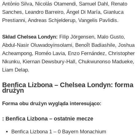
António Silva, Nicolás Otamendi, Samuel Dahl, Renato
Sanches, Leandro Barreiro, Ángel Di María, Gianluca
Prestianni, Andreas Schjelderup, Vangelis Pavlidis.
Skład Chelsea Londyn:
Filip Jörgensen, Malo Gusto,
Abdul-Nasir Oluwadoyinsolami, Benoît Badiashile, Joshua
Acheampong, Roméo Lavia, Enzo Fernández, Christopher
Nkunku, Kiernan Dewsbury-Hall, Chukwunonso Madueke,
Liam Delap.
Benfica Lizbona – Chelsea Londyn: forma
drużyn
Forma obu drużyn wygląda interesująco:
: Benfica Lizbona – ostatnie mecze
Benfica Lizbona 1 – 0 Bayern Monachium