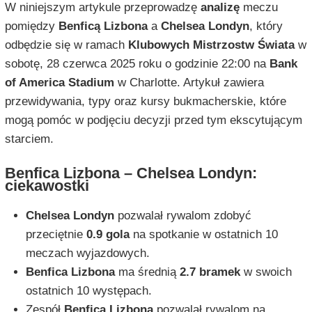
W niniejszym artykule przeprowadzę
analizę
meczu
pomiędzy
Benficą Lizbona
a
Chelsea Londyn
, który
odbędzie się w ramach
Klubowych Mistrzostw Świata
w
sobotę, 28 czerwca 2025 roku o godzinie 22:00 na
Bank
of America Stadium
w Charlotte. Artykuł zawiera
przewidywania, typy oraz kursy bukmacherskie, które
mogą pomóc w podjęciu decyzji przed tym ekscytującym
starciem.
Benfica Lizbona – Chelsea Londyn:
ciekawostki
Chelsea Londyn
pozwalał rywalom zdobyć
przeciętnie
0.9 gola
na spotkanie w ostatnich 10
meczach wyjazdowych.
Benfica Lizbona
ma średnią
2.7 bramek
w swoich
ostatnich 10 występach.
Zespół
Benfica Lizbona
pozwalał rywalom na