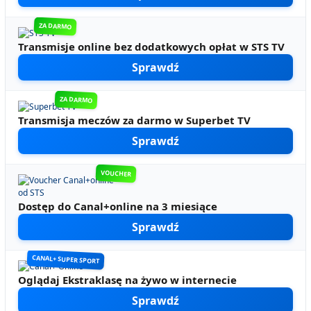
ZA DARMO
Transmisje online bez dodatkowych opłat w STS TV
Sprawdź
ZA DARMO
Transmisja meczów za darmo w Superbet TV
Sprawdź
VOUCHER
Dostęp do Canal+online na 3 miesiące
Sprawdź
CANAL+ SUPER SPORT
Oglądaj Ekstraklasę na żywo w internecie
Sprawdź