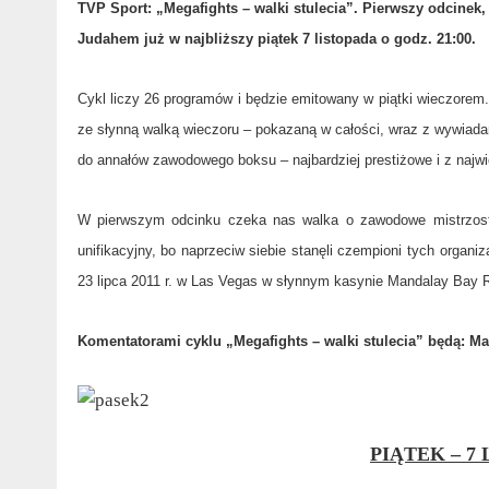
TVP Sport: „Megafights – walki stulecia”. Pierwszy odcine
Judahem już w najbliższy piątek 7 listopada o godz. 21:00.
Cykl liczy 26 programów i będzie emitowany w piątki wieczor
ze słynną walką wieczoru – pokazaną w całości, wraz z wywiadami 
do annałów zawodowego boksu – najbardziej prestiżowe i z najwi
W pierwszym odcinku czeka nas walka o zawodowe mistrzost
unifikacyjny, bo naprzeciw siebie stanęli czempioni tych organi
23 lipca 2011 r. w Las Vegas w słynnym kasynie Mandalay Bay R
Komentatorami cyklu „Megafights – walki stulecia” będą: Ma
PIĄTEK – 7 