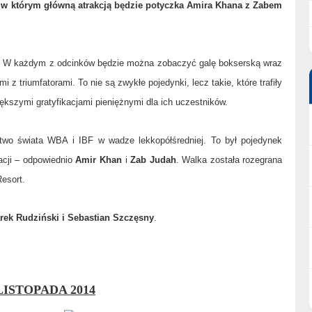
k, w którym główną atrakcją będzie potyczka Amira Khana z Zabem
em. W każdym z odcinków będzie można zobaczyć galę bokserską wraz
z triumfatorami. To nie są zwykłe pojedynki, lecz takie, które trafiły
ększymi gratyfikacjami pieniężnymi dla ich uczestników.
wo świata WBA i IBF w wadze lekkopółśredniej. To był pojedynek
zacji – odpowiednio
Amir Khan
i
Zab Judah
. Walka została rozegrana
esort.
rek Rudziński i Sebastian Szczęsny
.
LISTOPADA 2014