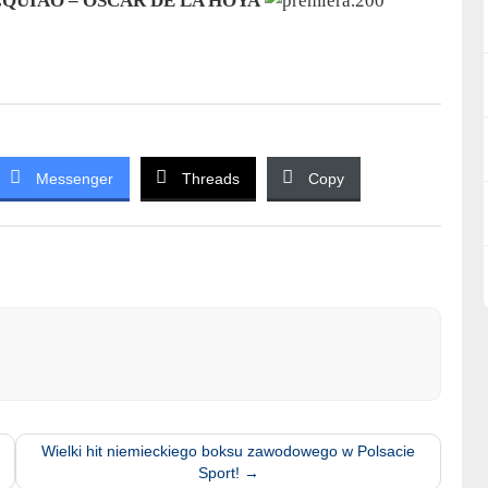
QUIAO – OSCAR DE LA HOYA
Messenger
Threads
Copy
Wielki hit niemieckiego boksu zawodowego w Polsacie
Sport!
→