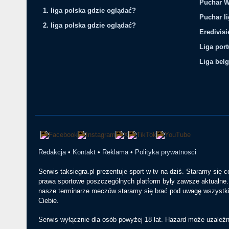
Puchar W
1. liga polska gdzie oglądać?
Puchar li
2. liga polska gdzie oglądać?
Eredivis
Liga por
Liga belg
Redakcja
•
Kontakt
•
Reklama
•
Polityka prywatnosci
Serwis taksiegra.pl prezentuje sport w tv na dziś. Staramy się 
prawa sportowe poszczególnych platform były zawsze aktualne. 
nasze terminarze meczów staramy się brać pod uwagę wszystkie
Ciebie.
Serwis wyłącznie dla osób powyżej 18 lat. Hazard może uzależn