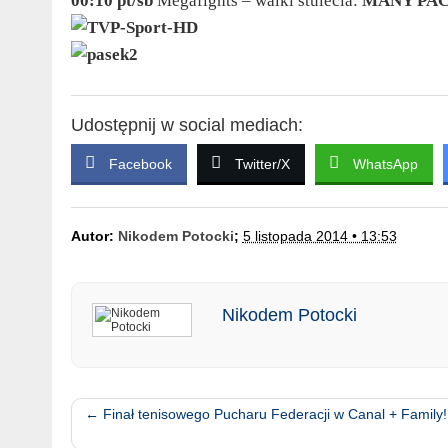
00:10 pt/sb
Megafights – walki stulecia:
MANY PAC
Udostępnij w social mediach:
Facebook
Twitter/X
WhatsApp
Autor:
Nikodem Potocki
;
5 listopada 2014 • 13:53
Nikodem Potocki
←
Finał tenisowego Pucharu Federacji w Canal + Family!