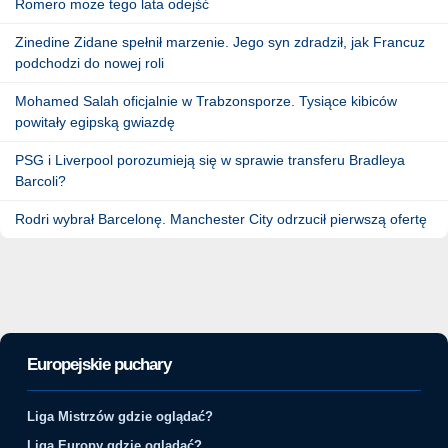
Romero może tego lata odejść
Zinedine Zidane spełnił marzenie. Jego syn zdradził, jak Francuz
podchodzi do nowej roli
Mohamed Salah oficjalnie w Trabzonsporze. Tysiące kibiców
powitały egipską gwiazdę
PSG i Liverpool porozumieją się w sprawie transferu Bradleya
Barcoli?
Rodri wybrał Barcelonę. Manchester City odrzucił pierwszą ofertę
Europejskie puchary
Liga Mistrzów gdzie oglądać?
Liga Europy gdzie oglądać?