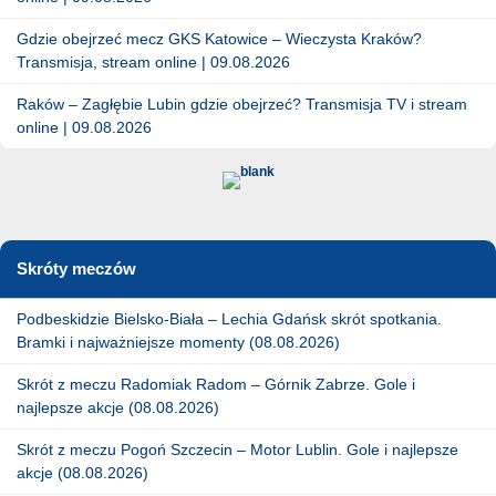
Gdzie obejrzeć mecz GKS Katowice – Wieczysta Kraków?
Transmisja, stream online | 09.08.2026
Raków – Zagłębie Lubin gdzie obejrzeć? Transmisja TV i stream
online | 09.08.2026
Skróty meczów
Podbeskidzie Bielsko-Biała – Lechia Gdańsk skrót spotkania.
Bramki i najważniejsze momenty (08.08.2026)
Skrót z meczu Radomiak Radom – Górnik Zabrze. Gole i
najlepsze akcje (08.08.2026)
Skrót z meczu Pogoń Szczecin – Motor Lublin. Gole i najlepsze
akcje (08.08.2026)