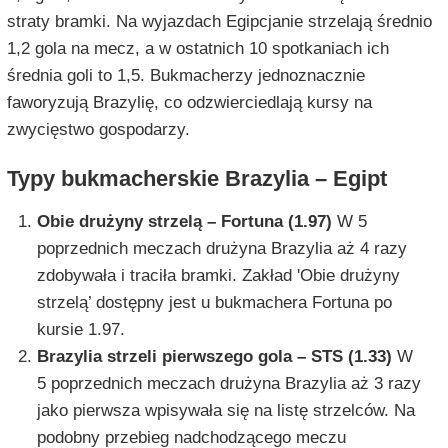
straty bramki. Na wyjazdach Egipcjanie strzelają średnio
1,2 gola na mecz, a w ostatnich 10 spotkaniach ich
średnia goli to 1,5. Bukmacherzy jednoznacznie
faworyzują Brazylię, co odzwierciedlają kursy na
zwycięstwo gospodarzy.
Typy bukmacherskie Brazylia – Egipt
Obie drużyny strzelą – Fortuna (1.97)
W 5
poprzednich meczach drużyna Brazylia aż 4 razy
zdobywała i traciła bramki. Zakład 'Obie drużyny
strzelą’ dostępny jest u bukmachera Fortuna po
kursie 1.97.
Brazylia strzeli pierwszego gola – STS (1.33)
W
5 poprzednich meczach drużyna Brazylia aż 3 razy
jako pierwsza wpisywała się na listę strzelców. Na
podobny przebieg nadchodzącego meczu