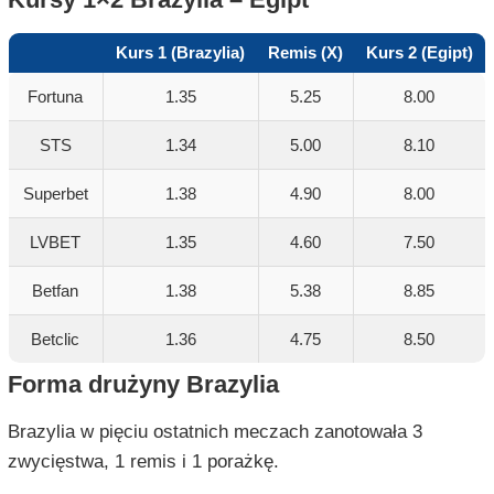
Kurs 1 (Brazylia)
Remis (X)
Kurs 2 (Egipt)
Fortuna
1.35
5.25
8.00
STS
1.34
5.00
8.10
Superbet
1.38
4.90
8.00
LVBET
1.35
4.60
7.50
Betfan
1.38
5.38
8.85
Betclic
1.36
4.75
8.50
Forma drużyny Brazylia
Brazylia w pięciu ostatnich meczach zanotowała 3
zwycięstwa, 1 remis i 1 porażkę.