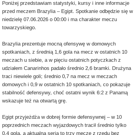
Poniżej przedstawiam statystyki, kursy i inne informacje
przed meczem Brazylia – Egipt. Spotkanie odbędzie się w
niedzielę 07.06.2026 o 00:00 i ma charakter meczu
towarzyskiego.
Brazylia prezentuje mocną ofensywę w domowych
spotkaniach, z średnią 1,6 gola na mecz w ostatnich 10
meczach u siebie, a w pięciu ostatnich potyczkach z
udziałem Canarinhos padało średnio 2,6 bramki. Drużyna
traci niewiele goli; średnio 0,7 na mecz w meczach
domowych i 0,9 w ostatnich 10 spotkaniach, co pokazuje
stabilność defensywy, choć ostatni wynik 6:2 z Panamą
wskazuje też na otwartą grę.
Egipt przyjeżdża w dobrej formie defensywnej – w 10
poprzednich meczach wyjazdowych tracił średnio tylko
0,4 gola, a aktualna seria to trzy mecze z rzędu bez