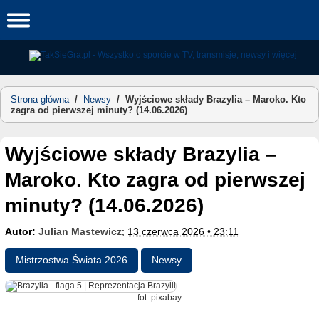
Skip
to
content
Strona główna
/
Newsy
/
Wyjściowe składy Brazylia – Maroko. Kto
zagra od pierwszej minuty? (14.06.2026)
Wyjściowe składy Brazylia –
Maroko. Kto zagra od pierwszej
minuty? (14.06.2026)
Autor:
Julian Mastewicz
;
13 czerwca 2026 • 23:11
Mistrzostwa Świata 2026
Newsy
fot. pixabay