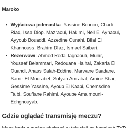
Maroko
Wyjściowa jedenastka
: Yassine Bounou, Chadi
Riad, Issa Diop, Mazraoui, Hakimi, Neil El Aynaoui,
Ayyoub Bouaddi, Azzedine Ounahi, Bilal El
Khannouss, Brahim Díaz, Ismael Saibari.
Rezerwowi
: Ahmed Reda Tagnaouti, Munir,
Youssef Belammari, Redouane Halhal, Zakaria El
Ouahdi, Anass Salah-Eddine, Marwane Saadane,
Samir El Mourabet, Sofyan Amrabat, Amine Sbaï,
Gessime Yassine, Ayoub El Kaabi, Chemsdine
Talbi, Soufiane Rahimi, Ayoube Amaimouni-
Echghouyab.
Gdzie oglądać transmisję meczu?