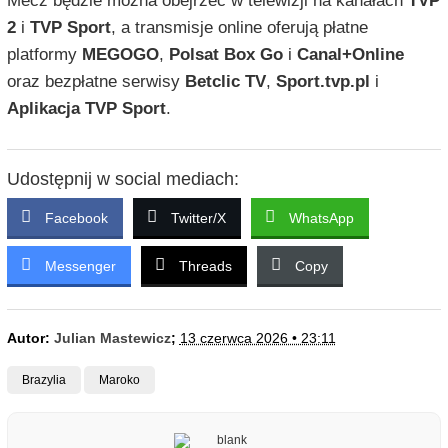
Mecz będzie można obejrzeć w telewizji na kanałach
TVP
2
i
TVP Sport
, a transmisje online oferują płatne
platformy
MEGOGO
,
Polsat Box Go
i
Canal+Online
oraz bezpłatne serwisy
Betclic TV
,
Sport.tvp.pl
i
Aplikacja TVP Sport
.
Udostępnij w social mediach:
Facebook
Twitter/X
WhatsApp
Messenger
Threads
Copy
Autor:
Julian Mastewicz
;
13 czerwca 2026 • 23:11
Brazylia
Maroko