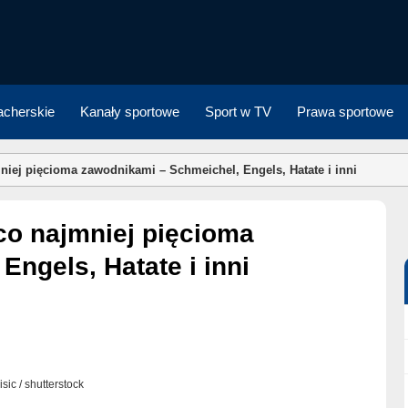
cherskie
Kanały sportowe
Sport w TV
Prawa sportowe
jmniej pięcioma zawodnikami – Schmeichel, Engels, Hatate i inni
ngels, Hatate i inni
isic / shutterstock