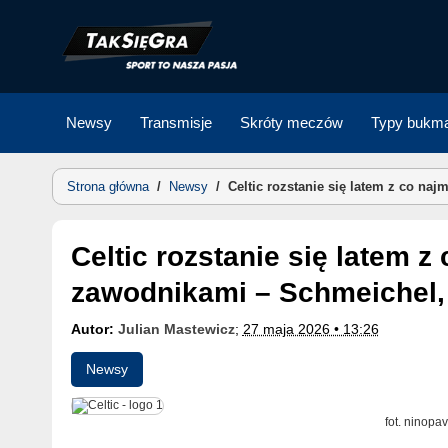
Skip
to
content
Newsy
Transmisje
Skróty meczów
Typy bukma
Strona główna
/
Newsy
/
Celtic rozstanie się latem z co na
Celtic rozstanie się latem z co najmniej pięcioma
zawodnikami – Schmeichel, E
Autor:
Julian Mastewicz
;
27 maja 2026 • 13:26
Newsy
fot. ninopav