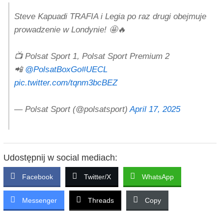
Steve Kapuadi TRAFIA i Legia po raz drugi obejmuje
prowadzenie w Londynie! 🤩🔥
📺 Polsat Sport 1, Polsat Sport Premium 2
📲
@PolsatBoxGo
#UECL
pic.twitter.com/tqnm3bcBEZ
— Polsat Sport (@polsatsport)
April 17, 2025
Udostępnij w social mediach:
Facebook
Twitter/X
WhatsApp
Messenger
Threads
Copy