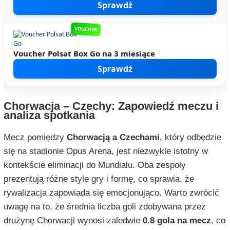
Sprawdź
VOUCHER
Voucher Polsat Box Go na 3 miesiące
Sprawdź
Chorwacja – Czechy: Zapowiedź meczu i
analiza spotkania
Mecz pomiędzy
Chorwacją a Czechami
, który odbędzie
się na stadionie Opus Arena, jest niezwykle istotny w
kontekście eliminacji do Mundialu. Oba zespoły
prezentują różne style gry i formę, co sprawia, że
rywalizacja zapowiada się emocjonująco. Warto zwrócić
uwagę na to, że średnia liczba goli zdobywana przez
drużynę Chorwacji wynosi zaledwie
0.8 gola na mecz
, co