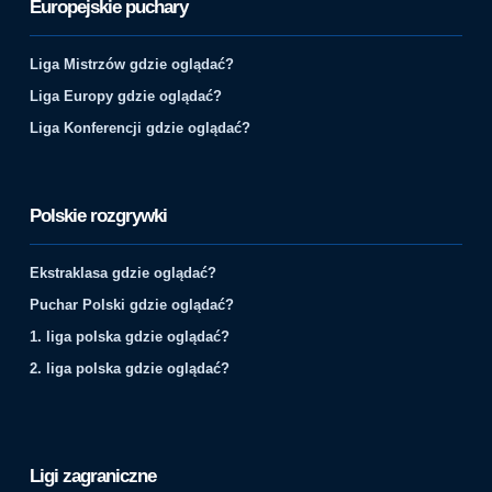
Europejskie puchary
Liga Mistrzów gdzie oglądać?
Liga Europy gdzie oglądać?
Liga Konferencji gdzie oglądać?
Polskie rozgrywki
Ekstraklasa gdzie oglądać?
Puchar Polski gdzie oglądać?
1. liga polska gdzie oglądać?
2. liga polska gdzie oglądać?
Ligi zagraniczne