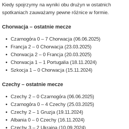
Kiedy spojrzymy na wyniki obu drużyn w ostatnich
spotkaniach zauważamy pewne różnice w formie.
Chorwacja – ostatnie mecze
Czarnogóra 0 – 7 Chorwacja (06.06.2025)
Francja 2 – 0 Chorwacja (23.03.2025)
Chorwacja 2 – 0 Francja (20.03.2025)
Chorwacja 1 – 1 Portugalia (18.11.2024)
Szkocja 1 – 0 Chorwacja (15.11.2024)
Czechy – ostatnie mecze
Czechy 2 – 0 Czarnogóra (06.06.2025)
Czarnogóra 0 – 4 Czechy (25.03.2025)
Czechy 2 – 1 Gruzja (19.11.2024)
Albania 0 – 0 Czechy (16.11.2024)
Czechy 3 – 2 Ukraina (10.09.2024)