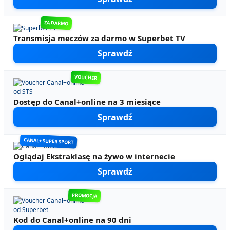
ZA DARMO
Transmisja meczów za darmo w Superbet TV
Sprawdź
VOUCHER
Dostęp do Canal+online na 3 miesiące
Sprawdź
CANAL+ SUPER SPORT
Oglądaj Ekstraklasę na żywo w internecie
Sprawdź
PROMOCJA
Kod do Canal+online na 90 dni