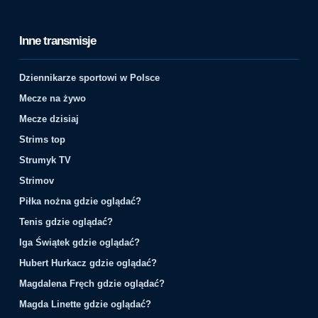
Inne transmisje
Dziennikarze sportowi w Polsce
Mecze na żywo
Mecze dzisiaj
Strims top
Strumyk TV
Strimov
Piłka nożna gdzie oglądać?
Tenis gdzie oglądać?
Iga Świątek gdzie oglądać?
Hubert Hurkacz gdzie oglądać?
Magdalena Fręch gdzie oglądać?
Magda Linette gdzie oglądać?