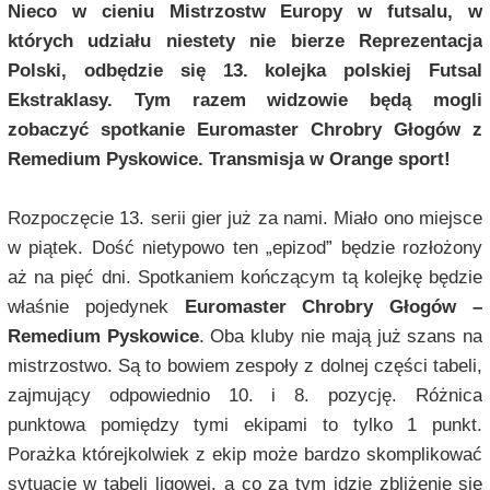
Nieco w cieniu Mistrzostw Europy w futsalu, w
których udziału niestety nie bierze Reprezentacja
Polski, odbędzie się 13. kolejka polskiej Futsal
Ekstraklasy. Tym razem widzowie będą mogli
zobaczyć spotkanie Euromaster Chrobry Głogów z
Remedium Pyskowice. Transmisja w Orange sport!
Rozpoczęcie 13. serii gier już za nami. Miało ono miejsce
w piątek. Dość nietypowo ten „epizod” będzie rozłożony
aż na pięć dni. Spotkaniem kończącym tą kolejkę będzie
właśnie pojedynek
Euromaster Chrobry Głogów –
Remedium Pyskowice
. Oba kluby nie mają już szans na
mistrzostwo. Są to bowiem zespoły z dolnej części tabeli,
zajmujący odpowiednio 10. i 8. pozycję. Różnica
punktowa pomiędzy tymi ekipami to tylko 1 punkt.
Porażka którejkolwiek z ekip może bardzo skomplikować
sytuację w tabeli ligowej, a co za tym idzie zbliżenie się