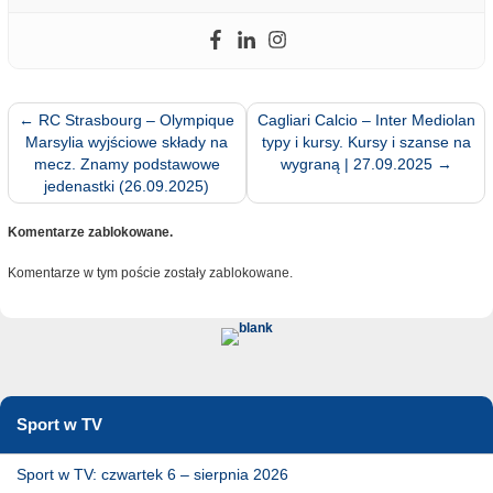
←
RC Strasbourg – Olympique
Cagliari Calcio – Inter Mediolan
Marsylia wyjściowe składy na
typy i kursy. Kursy i szanse na
mecz. Znamy podstawowe
wygraną | 27.09.2025
→
jedenastki (26.09.2025)
Komentarze zablokowane.
Komentarze w tym poście zostały zablokowane.
Sport w TV
Sport w TV: czwartek 6 – sierpnia 2026