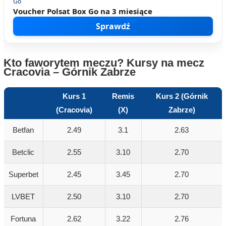
Voucher Polsat Box Go na 3 miesiące
Sprawdź
Kto faworytem meczu? Kursy na mecz
Cracovia – Górnik Zabrze
Kurs 1
Remis
Kurs 2 (Górnik
(Cracovia)
(X)
Zabrze)
Betfan
2.49
3.1
2.63
Betclic
2.55
3.10
2.70
Superbet
2.45
3.45
2.70
LVBET
2.50
3.10
2.70
Fortuna
2.62
3.22
2.76