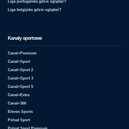
Liga portugalska gdzie oglądać?
Liga belgijska gdzie oglądać?
Kanały sportowe
Canal+Premium
Canal+Sport
Canal+Sport 2
Canal+Sport 3
Canal+Sport 5
Canal+Extra
Canal+360
Eleven Sports
Polsat Sport
Polsat Sport Premium