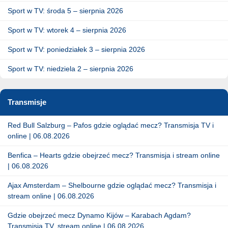
Sport w TV: środa 5 – sierpnia 2026
Sport w TV: wtorek 4 – sierpnia 2026
Sport w TV: poniedziałek 3 – sierpnia 2026
Sport w TV: niedziela 2 – sierpnia 2026
Transmisje
Red Bull Salzburg – Pafos gdzie oglądać mecz? Transmisja TV i
online | 06.08.2026
Benfica – Hearts gdzie obejrzeć mecz? Transmisja i stream online
| 06.08.2026
Ajax Amsterdam – Shelbourne gdzie oglądać mecz? Transmisja i
stream online | 06.08.2026
Gdzie obejrzeć mecz Dynamo Kijów – Karabach Agdam?
Transmisja TV, stream online | 06.08.2026