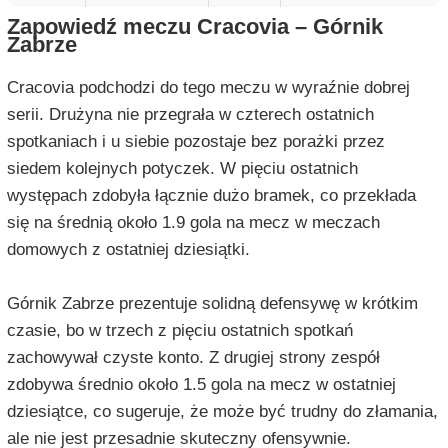
Zapowiedź meczu Cracovia – Górnik
Zabrze
Cracovia podchodzi do tego meczu w wyraźnie dobrej
serii. Drużyna nie przegrała w czterech ostatnich
spotkaniach i u siebie pozostaje bez porażki przez
siedem kolejnych potyczek. W pięciu ostatnich
występach zdobyła łącznie dużo bramek, co przekłada
się na średnią około 1.9 gola na mecz w meczach
domowych z ostatniej dziesiątki.
Górnik Zabrze prezentuje solidną defensywę w krótkim
czasie, bo w trzech z pięciu ostatnich spotkań
zachowywał czyste konto. Z drugiej strony zespół
zdobywa średnio około 1.5 gola na mecz w ostatniej
dziesiątce, co sugeruje, że może być trudny do złamania,
ale nie jest przesadnie skuteczny ofensywnie.