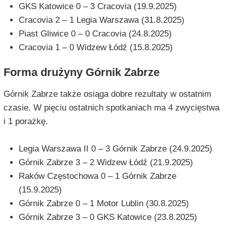
GKS Katowice 0 – 3 Cracovia (19.9.2025)
Cracovia 2 – 1 Legia Warszawa (31.8.2025)
Piast Gliwice 0 – 0 Cracovia (24.8.2025)
Cracovia 1 – 0 Widzew Łódź (15.8.2025)
Forma drużyny Górnik Zabrze
Górnik Zabrze także osiąga dobre rezultaty w ostatnim
czasie. W pięciu ostatnich spotkaniach ma 4 zwycięstwa
i 1 porażkę.
Legia Warszawa II 0 – 3 Górnik Zabrze (24.9.2025)
Górnik Zabrze 3 – 2 Widzew Łódź (21.9.2025)
Raków Częstochowa 0 – 1 Górnik Zabrze
(15.9.2025)
Górnik Zabrze 0 – 1 Motor Lublin (30.8.2025)
Górnik Zabrze 3 – 0 GKS Katowice (23.8.2025)