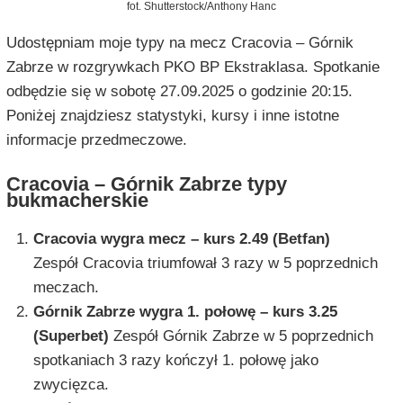
fot. Shutterstock/Anthony Hanc
Udostępniam moje typy na mecz Cracovia – Górnik
Zabrze w rozgrywkach PKO BP Ekstraklasa. Spotkanie
odbędzie się w sobotę 27.09.2025 o godzinie 20:15.
Poniżej znajdziesz statystyki, kursy i inne istotne
informacje przedmeczowe.
Cracovia – Górnik Zabrze typy
bukmacherskie
Cracovia wygra mecz – kurs 2.49 (Betfan)
Zespół Cracovia triumfował 3 razy w 5 poprzednich
meczach.
Górnik Zabrze wygra 1. połowę – kurs 3.25
(Superbet)
Zespół Górnik Zabrze w 5 poprzednich
spotkaniach 3 razy kończył 1. połowę jako
zwycięzca.