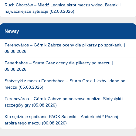
Ruch Chorzów – Miedź Legnica skrót meczu wideo. Bramki i
najważniejsze sytuacje (02.08.2026)
Newsy
Ferencváros – Górnik Zabrze oceny dla piłkarzy po spotkaniu |
05.08.2026
Fenerbahce – Sturm Graz oceny dla piłkarzy po meczu |
05.08.2026
Statystyki z meczu Fenerbahce – Sturm Graz. Liczby i dane po
meczu (05.08.2026)
Ferencváros – Górnik Zabrze pomeczowa analiza. Statystyki i
szczegóły gry (05.08.2026)
Kto sędziuje spotkanie PAOK Saloniki – Anderlecht? Poznaj
arbitra tego meczu (06.08.2026)