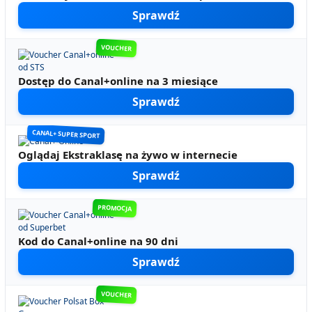
Sprawdź
VOUCHER
Dostęp do Canal+online na 3 miesiące
Sprawdź
CANAL+ SUPER SPORT
Oglądaj Ekstraklasę na żywo w internecie
Sprawdź
PROMOCJA
Kod do Canal+online na 90 dni
Sprawdź
VOUCHER