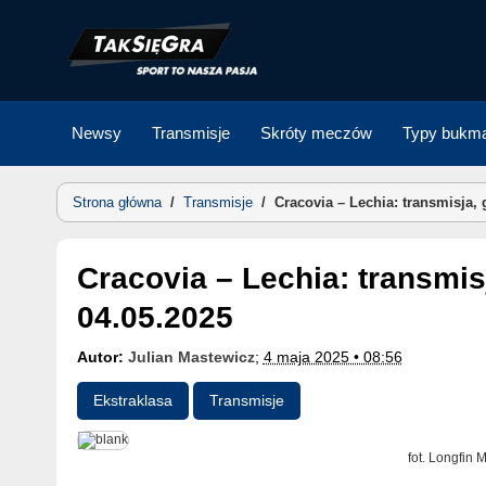
Skip
to
content
Newsy
Transmisje
Skróty meczów
Typy bukma
Strona główna
/
Transmisje
/
Cracovia – Lechia: transmisja, 
Cracovia – Lechia: transmisja, gdzie oglądać? |
04.05.2025
Autor:
Julian Mastewicz
;
4 maja 2025 • 08:56
Ekstraklasa
Transmisje
fot. Longfin 