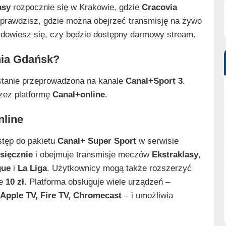
asy
rozpocznie się w Krakowie, gdzie
Cracovia
sprawdzisz, gdzie można obejrzeć transmisję na żywo
kże dowiesz się, czy będzie dostępny darmowy stream.
hia Gdańsk?
tanie przeprowadzona na kanale
Canal+Sport 3
.
rzez platformę
Canal+online
.
nline
stęp do pakietu
Canal+ Super Sport
w serwisie
esięcznie
i obejmuje transmisje meczów
Ekstraklasy
,
gue
i
La Liga
. Użytkownicy mogą także rozszerzyć
we
10 zł
. Platforma obsługuje wiele urządzeń –
 Apple TV, Fire TV, Chromecast
– i umożliwia