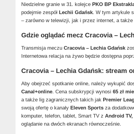
Niedzielne granie w 31. kolejce
PKO BP Ekstrakl
podejmie zespół
Lechii Gdańsk
. W tym artykule 
– zarówno w telewizji, jak i przez internet, a ta
Gdzie oglądać mecz Cracovia – Lec
Transmisja meczu
Cracovia – Lechia Gdańsk
zos
Internetowa relacja na żywo będzie dostępna pop
Cracovia – Lechia Gdańsk: stream o
Aby obejrzeć spotkanie online, należy wykupić do
Canal+online
. Cena subskrypcji wynosi
65 zł mi
a także lig zagranicznych takich jak
Premier Lea
swoją ofertę o kanały
Eleven Sports
za dodatko
komputer, telefon, tablet, Smart TV z
Android TV,
oglądanie na dwóch ekranach równocześnie.