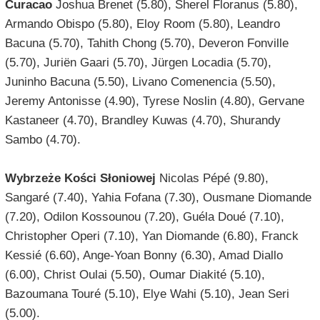
Curacao
Joshua Brenet (5.80), Sherel Floranus (5.80),
Armando Obispo (5.80), Eloy Room (5.80), Leandro
Bacuna (5.70), Tahith Chong (5.70), Deveron Fonville
(5.70), Juriën Gaari (5.70), Jürgen Locadia (5.70),
Juninho Bacuna (5.50), Livano Comenencia (5.50),
Jeremy Antonisse (4.90), Tyrese Noslin (4.80), Gervane
Kastaneer (4.70), Brandley Kuwas (4.70), Shurandy
Sambo (4.70).
Wybrzeże Kości Słoniowej
Nicolas Pépé (9.80),
Sangaré (7.40), Yahia Fofana (7.30), Ousmane Diomande
(7.20), Odilon Kossounou (7.20), Guéla Doué (7.10),
Christopher Operi (7.10), Yan Diomande (6.80), Franck
Kessié (6.60), Ange-Yoan Bonny (6.30), Amad Diallo
(6.00), Christ Oulai (5.50), Oumar Diakité (5.10),
Bazoumana Touré (5.10), Elye Wahi (5.10), Jean Seri
(5.00).