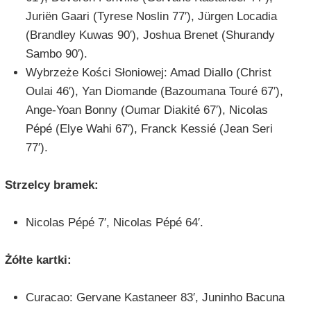
Juriën Gaari (Tyrese Noslin 77′), Jürgen Locadia
(Brandley Kuwas 90′), Joshua Brenet (Shurandy
Sambo 90′).
Wybrzeże Kości Słoniowej: Amad Diallo (Christ
Oulai 46′), Yan Diomande (Bazoumana Touré 67′),
Ange-Yoan Bonny (Oumar Diakité 67′), Nicolas
Pépé (Elye Wahi 67′), Franck Kessié (Jean Seri
77′).
Strzelcy bramek:
Nicolas Pépé 7′, Nicolas Pépé 64′.
Żółte kartki:
Curacao: Gervane Kastaneer 83′, Juninho Bacuna