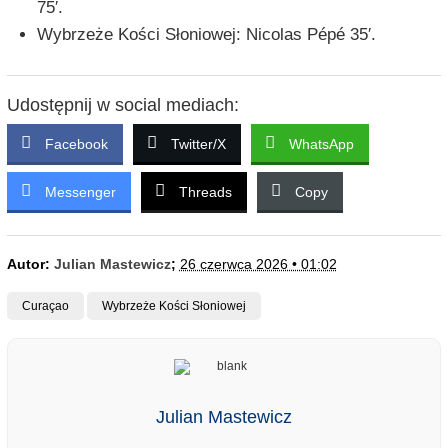
75′.
Wybrzeże Kości Słoniowej: Nicolas Pépé 35′.
Udostępnij w social mediach:
Facebook
Twitter/X
WhatsApp
Messenger
Threads
Copy
Autor:
Julian Mastewicz
;
26 czerwca 2026 • 01:02
Curaçao
Wybrzeże Kości Słoniowej
Julian Mastewicz