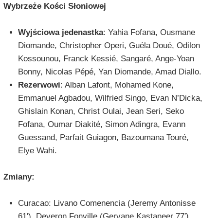
Wybrzeże Kości Słoniowej
Wyjściowa jedenastka
: Yahia Fofana, Ousmane
Diomande, Christopher Operi, Guéla Doué, Odilon
Kossounou, Franck Kessié, Sangaré, Ange-Yoan
Bonny, Nicolas Pépé, Yan Diomande, Amad Diallo.
Rezerwowi
: Alban Lafont, Mohamed Kone,
Emmanuel Agbadou, Wilfried Singo, Evan N’Dicka,
Ghislain Konan, Christ Oulai, Jean Seri, Seko
Fofana, Oumar Diakité, Simon Adingra, Evann
Guessand, Parfait Guiagon, Bazoumana Touré,
Elye Wahi.
Zmiany:
Curacao: Livano Comenencia (Jeremy Antonisse
61′), Deveron Fonville (Gervane Kastaneer 77′),