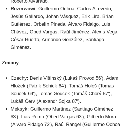
Roberto Alvarado.
Rezerwowi
: Guillermo Ochoa, Carlos Acevedo,
Jesús Gallardo, Johan Vásquez, Erik Lira, Brian
Gutiérrez, Orbelín Pineda, Álvaro Fidalgo, Luis
Chávez, Obed Vargas, Raúl Jiménez, Alexis Vega,
César Huerta, Armando González, Santiago
Giménez.
Zmiany:
Czechy: Denis Višinský (Lukáš Provod 56′), Adam
Hložek (Patrik Schick 64′), Tomáš Holeš (Tomas
Soucek 64′), Tomas Soucek (Tomáš Chorý 87′),
Lukáš Červ (Alexandr Sojka 87′).
Meksyk: Guillermo Martinez (Santiago Giménez
63′), Luis Romo (Obed Vargas 63′), Gilberto Mora
(Álvaro Fidalgo 72′), Raúl Rangel (Guillermo Ochoa