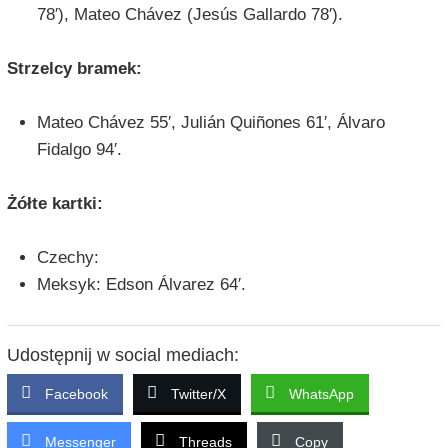
78′), Mateo Chávez (Jesús Gallardo 78′).
Strzelcy bramek:
Mateo Chávez 55′, Julián Quiñones 61′, Álvaro
Fidalgo 94′.
Żółte kartki:
Czechy:
Meksyk: Edson Álvarez 64′.
Udostępnij w social mediach:
Facebook
Twitter/X
WhatsApp
Messenger
Threads
Copy