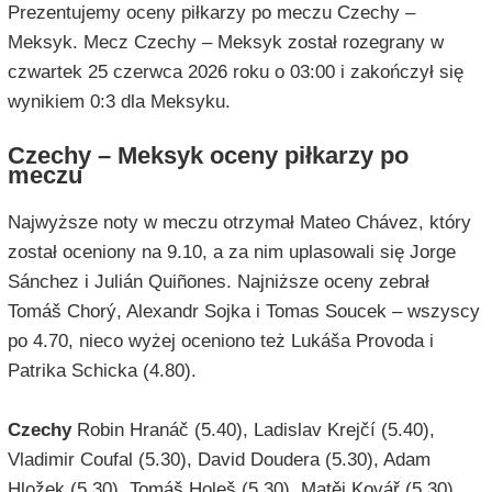
Prezentujemy oceny piłkarzy po meczu Czechy –
Meksyk. Mecz Czechy – Meksyk został rozegrany w
czwartek 25 czerwca 2026 roku o 03:00 i zakończył się
wynikiem 0:3 dla Meksyku.
Czechy – Meksyk oceny piłkarzy po
meczu
Najwyższe noty w meczu otrzymał Mateo Chávez, który
został oceniony na 9.10, a za nim uplasowali się Jorge
Sánchez i Julián Quiñones. Najniższe oceny zebrał
Tomáš Chorý, Alexandr Sojka i Tomas Soucek – wszyscy
po 4.70, nieco wyżej oceniono też Lukáša Provoda i
Patrika Schicka (4.80).
Czechy
Robin Hranáč (5.40), Ladislav Krejčí (5.40),
Vladimir Coufal (5.30), David Doudera (5.30), Adam
Hložek (5.30), Tomáš Holeš (5.30), Matěj Kovář (5.30),