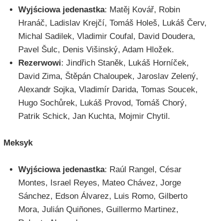
Wyjściowa jedenastka
: Matěj Kovář, Robin
Hranáč, Ladislav Krejčí, Tomáš Holeš, Lukáš Červ,
Michal Sadilek, Vladimir Coufal, David Doudera,
Pavel Šulc, Denis Višinský, Adam Hložek.
Rezerwowi
: Jindřich Staněk, Lukáš Horníček,
David Zima, Štěpán Chaloupek, Jaroslav Zelený,
Alexandr Sojka, Vladimír Darida, Tomas Soucek,
Hugo Sochůrek, Lukáš Provod, Tomáš Chorý,
Patrik Schick, Jan Kuchta, Mojmir Chytil.
Meksyk
Wyjściowa jedenastka
: Raúl Rangel, César
Montes, Israel Reyes, Mateo Chávez, Jorge
Sánchez, Edson Álvarez, Luis Romo, Gilberto
Mora, Julián Quiñones, Guillermo Martinez,