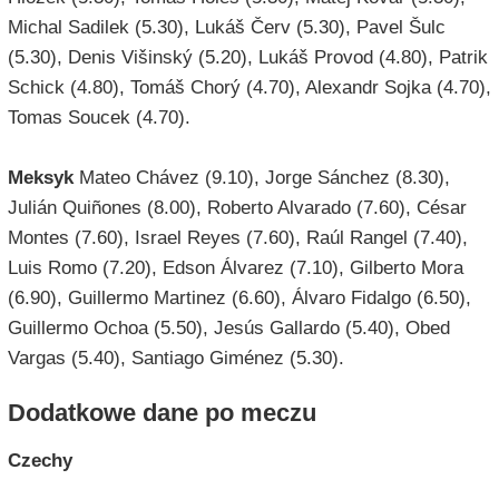
Michal Sadilek (5.30), Lukáš Červ (5.30), Pavel Šulc
(5.30), Denis Višinský (5.20), Lukáš Provod (4.80), Patrik
Schick (4.80), Tomáš Chorý (4.70), Alexandr Sojka (4.70),
Tomas Soucek (4.70).
Meksyk
Mateo Chávez (9.10), Jorge Sánchez (8.30),
Julián Quiñones (8.00), Roberto Alvarado (7.60), César
Montes (7.60), Israel Reyes (7.60), Raúl Rangel (7.40),
Luis Romo (7.20), Edson Álvarez (7.10), Gilberto Mora
(6.90), Guillermo Martinez (6.60), Álvaro Fidalgo (6.50),
Guillermo Ochoa (5.50), Jesús Gallardo (5.40), Obed
Vargas (5.40), Santiago Giménez (5.30).
Dodatkowe dane po meczu
Czechy