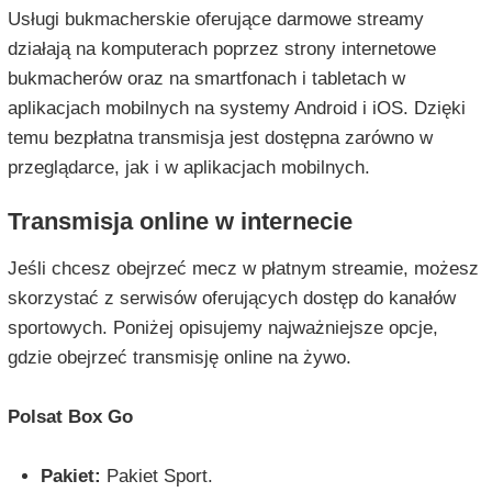
Usługi bukmacherskie oferujące darmowe streamy
działają na komputerach poprzez strony internetowe
bukmacherów oraz na smartfonach i tabletach w
aplikacjach mobilnych na systemy Android i iOS. Dzięki
temu bezpłatna transmisja jest dostępna zarówno w
przeglądarce, jak i w aplikacjach mobilnych.
Transmisja online w internecie
Jeśli chcesz obejrzeć mecz w płatnym streamie, możesz
skorzystać z serwisów oferujących dostęp do kanałów
sportowych. Poniżej opisujemy najważniejsze opcje,
gdzie obejrzeć transmisję online na żywo.
Polsat Box Go
Pakiet:
Pakiet Sport.