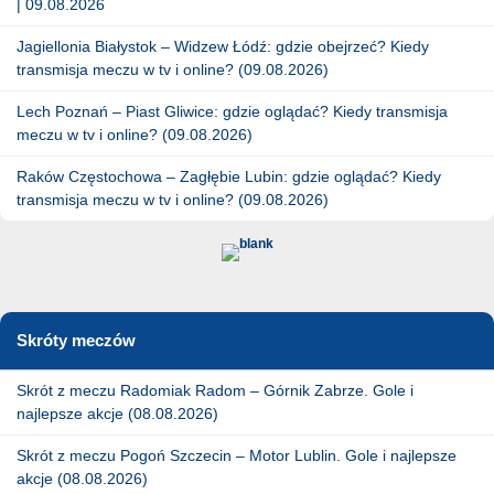
| 09.08.2026
Jagiellonia Białystok – Widzew Łódź: gdzie obejrzeć? Kiedy
transmisja meczu w tv i online? (09.08.2026)
Lech Poznań – Piast Gliwice: gdzie oglądać? Kiedy transmisja
meczu w tv i online? (09.08.2026)
Raków Częstochowa – Zagłębie Lubin: gdzie oglądać? Kiedy
transmisja meczu w tv i online? (09.08.2026)
Skróty meczów
Skrót z meczu Radomiak Radom – Górnik Zabrze. Gole i
najlepsze akcje (08.08.2026)
Skrót z meczu Pogoń Szczecin – Motor Lublin. Gole i najlepsze
akcje (08.08.2026)