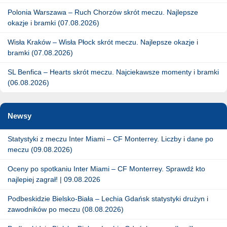
Polonia Warszawa – Ruch Chorzów skrót meczu. Najlepsze
okazje i bramki (07.08.2026)
Wisła Kraków – Wisła Płock skrót meczu. Najlepsze okazje i
bramki (07.08.2026)
SL Benfica – Hearts skrót meczu. Najciekawsze momenty i bramki
(06.08.2026)
Newsy
Statystyki z meczu Inter Miami – CF Monterrey. Liczby i dane po
meczu (09.08.2026)
Oceny po spotkaniu Inter Miami – CF Monterrey. Sprawdź kto
najlepiej zagrał! | 09.08.2026
Podbeskidzie Bielsko-Biała – Lechia Gdańsk statystyki drużyn i
zawodników po meczu (08.08.2026)