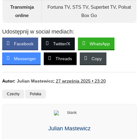
Transmisja
Fortuna TV, STS TV, Superbet TV, Polsat
online
Box Go
Udostępnij w social mediach:
Facebook
Twitter/X
WhatsApp
Messenger
Threads
Copy
Autor:
Julian Mastewicz
;
27 września 2025 • 23:20
Czechy
Polska
Julian Mastewicz