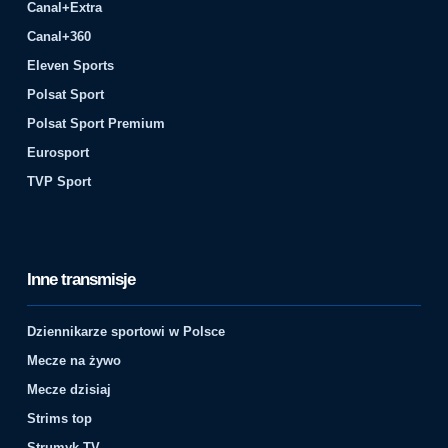
Canal+Extra
Canal+360
Eleven Sports
Polsat Sport
Polsat Sport Premium
Eurosport
TVP Sport
Inne transmisje
Dziennikarze sportowi w Polsce
Mecze na żywo
Mecze dzisiaj
Strims top
Strumyk TV