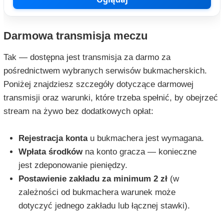
Darmowa transmisja meczu
Tak — dostępna jest transmisja za darmo za
pośrednictwem wybranych serwisów bukmacherskich.
Poniżej znajdziesz szczegóły dotyczące darmowej
transmisji oraz warunki, które trzeba spełnić, by obejrzeć
stream na żywo bez dodatkowych opłat:
Rejestracja konta
u bukmachera jest wymagana.
Wpłata środków
na konto gracza — konieczne
jest zdeponowanie pieniędzy.
Postawienie zakładu za minimum 2 zł
(w
zależności od bukmachera warunek może
dotyczyć jednego zakładu lub łącznej stawki).