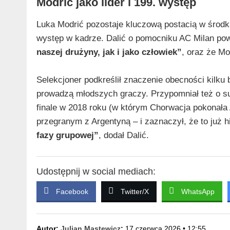
Modrić jako lider i 199. występ
Luka Modrić pozostaje kluczową postacią w środku
występ w kadrze. Dalić o pomocniku AC Milan pow
naszej drużyny, jak i jako człowiek”
, oraz że Mo
Selekcjoner podkreślił znaczenie obecności kilku
prowadzą młodszych graczy. Przypomniał też o s
finale w 2018 roku (w którym Chorwacja pokonała A
przegranym z Argentyną – i zaznaczył, że to już h
fazy grupowej”
, dodał Dalić.
Udostępnij w social mediach:
Facebook
Twitter/X
WhatsApp
Autor:
Julian Mastewicz
;
17 czerwca 2026 • 12:55