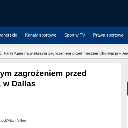
cherskie
Kanały sportowe
Sport w TV
Prawa sportowe
ić: Harry Kane największym zagrożeniem przed meczem Chorwacja – Ang
 w Dallas
tock/Vitalii Vitleo