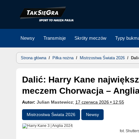
Skip
to
content
Newsy
Transmisje
Skróty meczów
Typy bukma
Strona główna
/
Piłka nożna
/
Mistrzostwa Świata 2026
/
Dal
Dalić: Harry Kane największym zagrożeniem przed
meczem Chorwacja – Anglia
Autor:
Julian Mastewicz
;
17 czerwca 2026 • 12:55
Mistrzostwa Świata 2026
Newsy
fot. Shutters