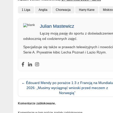
1 Liga
Anglia
Chorwacja
Harry Kane
Mistrz
Julian Mastewicz
Łączę moją pasję do sportu z doświadczeniem 
odskocznią od codziennych zajęć.
Specjalizuje się także w prawach telewizyjnych i nowości
Serie A. Prywatnie kibic Lecha Poznań i Lazio Rzym.
←
Édouard Mendy po porażce 1:3 z Francją na Mundialu
2026: „Musimy wyciągnąć wnioski przed meczem z
Norwegią”
Komentarze zablokowane.
Komentarze w tym poście zostały zablokowane.