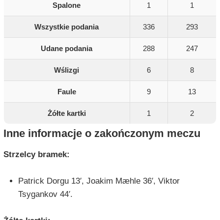
Spalone
1
1
Wszystkie podania
336
293
Udane podania
288
247
Wślizgi
6
8
Faule
9
13
Żółte kartki
1
2
Inne informacje o zakończonym meczu
Strzelcy bramek:
Patrick Dorgu 13′, Joakim Mæhle 36′, Viktor
Tsygankov 44′.