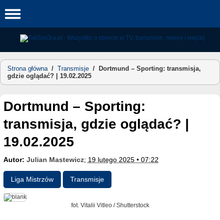
Skip
to
content
Strona główna
/
Transmisje
/
Dortmund – Sporting: transmisja,
gdzie oglądać? | 19.02.2025
Dortmund – Sporting:
transmisja, gdzie oglądać? |
19.02.2025
Autor:
Julian Mastewicz
;
19 lutego 2025 • 07:22
Liga Mistrzów
Transmisje
fot. Vitalii Vitleo / Shutterstock