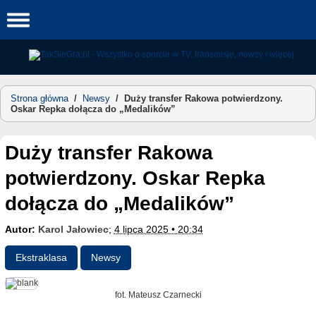
Skip
to
content
Strona główna
/
Newsy
/
Duży transfer Rakowa potwierdzony.
Oskar Repka dołącza do „Medalików”
Duży transfer Rakowa
potwierdzony. Oskar Repka
dołącza do „Medalików”
Autor:
Karol Jałowiec
;
4 lipca 2025 • 20:34
Ekstraklasa
Newsy
fot. Mateusz Czarnecki