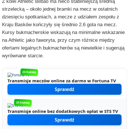
Z kolei Athletic Bilbao ma nieco stabilniejszą średnią
strzelecką – około jednej bramki na mecz w ostatnich
dziesięciu spotkaniach, a mecze z udziałem zespołu z
Kraju Basków kończyły się średnio 2.6 gola na mecz.
Kursy bukmacherskie wskazują na minimalne wskazanie
na Athletic jako faworyta, przy czym różnice między
ofertami legalnych bukmacherów są niewielkie i sugerują
wyrównane starcie.
ZA DARMO
Transmisje meczów online za darmo w Fortuna TV
Sprawdź
ZA DARMO
Transmisje online bez dodatkowych opłat w STS TV
Sprawdź