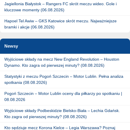
Jagiellonia Białystok – Rangers FC skrót meczu wideo. Gole i
kluczowe momenty (06.08.2026)
Hapoel Tel Awiw – GKS Katowice skrót meczu. Najważniejsze
bramki i akcje (06.08.2026)
Newsy
Wyjściowe składy na mecz New England Revolution – Houston
Dynamo. Kto zagra od pierwszej minuty? (08.08.2026)
Statystyki z meczu Pogoń Szczecin – Motor Lublin. Pełna analiza
spotkania (08.08.2026)
Pogoń Szczecin – Motor Lublin oceny dla piłkarzy po spotkaniu |
08.08.2026
Wyjściowe składy Podbeskidzie Bielsko-Biała – Lechia Gdańsk.
Kto zagra od pierwszej minuty? (08.08.2026)
Kto sędziuje mecz Korona Kielce – Legia Warszawa? Poznaj