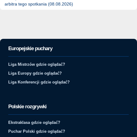
arbitra tego spotkania (08.08.2026)
Europejskie puchary
Liga Mistrzów gdzie oglądać?
Liga Europy gdzie oglądać?
Liga Konferencji gdzie oglądać?
Polskie rozgrywki
Ekstraklasa gdzie oglądać?
Puchar Polski gdzie oglądać?