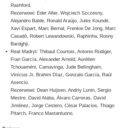
Rashford.
Rezerwowi: Eder Aller, Wojciech Szczesny,
Alejandro Balde, Ronald Araújo, Jules Koundé,
Xavi Espart, Marc Bernal, Frenkie De Jong, Marc
Casadó, Robert Lewandowski, Raphinha, Roony
Bardghji.
Real Madryt: Thibaut Courtois, Antonio Rüdiger,
Fran García, Alexander Arnold, Aurélien
Tchouaméni, Camavinga, Jude Bellingham,
Vinícius Jr, Brahim Díaz, Gonzalo García, Raúl
Asencio.
Rezerwowi: Dean Huijsen, Andriy Lunin, Sergio
Mestre, David Alaba, Álvaro Carreras, David
Jiménez, Jorge Cestero, César Palacios, Thiago
Pitarch, Franco Mastantuono.