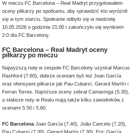
W meczu FC Barcelona – Real Madryt przygotowałem
oceny piłkarzy po spotkaniu, aby sprawdzić kto wyróżnił
się w tym starciu. Spotkanie odbyło się w niedzielę
10.05.2026 o godzinie 21:00 i zakończyło się wynikiem
2:0 dla FC Barcelony.
FC Barcelona – Real Madryt oceny
piłkarzy po meczu
Najwyższą notę w zespole FC Barcelony uzyskał Marcus
Rashford (7.60), dobrze oceniani byli też Joan García
oraz ofensywni piłkarze jak Pau Cubarsí, Gerard Martín i
Ferran Torres. Najniższe oceny zebrał Camavinga (5.30),
a słabsze noty w Realu mają także kilku zawodników z
ocenami 5.50 i 5.60.
FC Barcelona
Joan García (7.40), João Cancelo (7.20),
Pau Cubarsí (7.30), Gerard Martín (7.30), Eric García