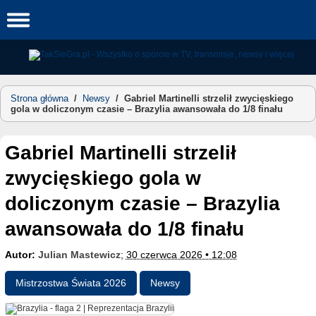
Skip
to
content
Strona główna
/
Newsy
/
Gabriel Martinelli strzelił zwycięskiego
gola w doliczonym czasie – Brazylia awansowała do 1/8 finału
Gabriel Martinelli strzelił
zwycięskiego gola w
doliczonym czasie – Brazylia
awansowała do 1/8 finału
Autor:
Julian Mastewicz
;
30 czerwca 2026 • 12:08
Mistrzostwa Świata 2026
Newsy