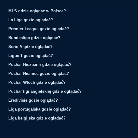
MLS gdzie oglądać w Polsce?
La Liga gdzie oglądać?
Premier League gdzie oglądać?
Bundesliga gdzie oglądać?
Serie A gdzie oglądać?
Ligue 1 gdzie oglądać?
Puchar Hiszpanii gdzie oglądać?
Puchar Niemiec gdzie oglądać?
Puchar Włoch gdzie oglądać?
Puchar ligi angielskiej gdzie oglądać?
Eredivisie gdzie oglądać?
Liga portugalska gdzie oglądać?
Liga belgijska gdzie oglądać?