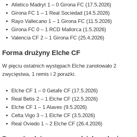
Atletico Madryt 1 – 0 Girona FC (17.5.2026)
Girona FC 1 – 1 Real Sociedad (14.5.2026)
Rayo Vallecano 1 – 1 Girona FC (11.5.2026)
Girona FC 0 – 1 RCD Mallorca (1.5.2026)
Valencia CF 2 – 1 Girona FC (25.4.2026)
Forma drużyny Elche CF
W pięciu ostatnich występach Elche zanotowało 2
zwycięstwa, 1 remis i 2 porażki.
Elche CF 1 – 0 Getafe CF (17.5.2026)
Real Betis 2 – 1 Elche CF (12.5.2026)
Elche CF 1 – 1 Alaves (9.5.2026)
Celta Vigo 3 – 1 Elche CF (3.5.2026)
Real Oviedo 1 – 2 Elche CF (26.4.2026)