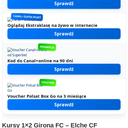
Sprawdź
CANAL+ SUPER SPORT
Oglądaj Ekstraklasę na żywo w internecie
Sprawdź
PROMOCJA
Kod do Canal+online na 90 dni
Sprawdź
VOUCHER
Voucher Polsat Box Go na 3 miesiące
Sprawdź
Kursy 1×2 Girona FC – Elche CF