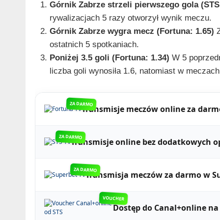
Górnik Zabrze strzeli pierwszego gola (STS:
rywalizacjach 5 razy otworzył wynik meczu.
Górnik Zabrze wygra mecz (Fortuna: 1.65)
Z
ostatnich 5 spotkaniach.
Poniżej 3.5 goli (Fortuna: 1.34)
W 5 poprzedn
liczba goli wynosiła 1.6, natomiast w meczach
ZA DARMO
Transmisje meczów online za darm
ZA DARMO
Transmisje online bez dodatkowych op
ZA DARMO
Transmisja meczów za darmo w Su
VOUCHER
Dostęp do Canal+online na 