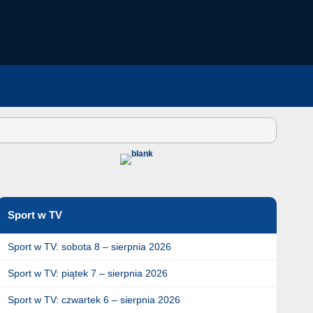
Sport w TV
Sport w TV: sobota 8 – sierpnia 2026
Sport w TV: piątek 7 – sierpnia 2026
Sport w TV: czwartek 6 – sierpnia 2026