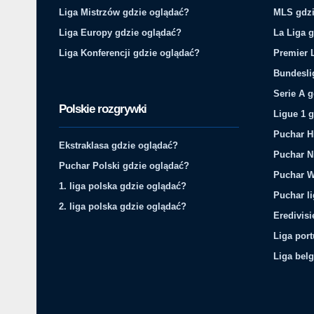
Liga Mistrzów gdzie oglądać?
MLS gdzi
Liga Europy gdzie oglądać?
La Liga 
Liga Konferencji gdzie oglądać?
Premier 
Bundesli
Serie A 
Polskie rozgrywki
Ligue 1 
Puchar H
Ekstraklasa gdzie oglądać?
Puchar N
Puchar Polski gdzie oglądać?
Puchar W
1. liga polska gdzie oglądać?
Puchar li
2. liga polska gdzie oglądać?
Eredivis
Liga por
Liga belg