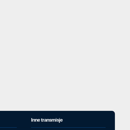
Inne transmisje