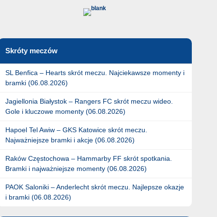
Skróty meczów
SL Benfica – Hearts skrót meczu. Najciekawsze momenty i
bramki (06.08.2026)
Jagiellonia Białystok – Rangers FC skrót meczu wideo.
Gole i kluczowe momenty (06.08.2026)
Hapoel Tel Awiw – GKS Katowice skrót meczu.
Najważniejsze bramki i akcje (06.08.2026)
Raków Częstochowa – Hammarby FF skrót spotkania.
Bramki i najważniejsze momenty (06.08.2026)
PAOK Saloniki – Anderlecht skrót meczu. Najlepsze okazje
i bramki (06.08.2026)