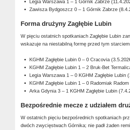
Legia Warszawa 1 – 1 Górnik Zabrze (11.4.20
Zawisza Bydgoszcz 0 – 1 Górnik Zabrze (8.4.
Forma drużyny Zagłębie Lubin
W pięciu ostatnich spotkaniach Zagłębie Lubin zan
wskazuje na niestabilną formę przed tym starciem
KGHM Zagłębie Lubin 0 – 0 Cracovia (3.5.202
KGHM Zagłębie Lubin 1 – 2 Bruk-Bet Termalic
Legia Warszawa 1 – 0 KGHM Zagłębie Lubin (
KGHM Zagłębie Lubin 1 – 0 Radomiak Radom 
Arka Gdynia 3 – 1 KGHM Zagłębie Lubin (7.4.
Bezpośrednie mecze z udziałem druż
W ostatnich pięciu bezpośrednich spotkaniach prze
dwóch zwycięstwach Górnika; nie padł żaden remi