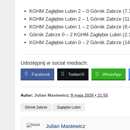
KGHM Zagłębie Lubin 2 – 0 Górnik Zabrze (7.
KGHM Zagłębie Lubin 2 – 1 Górnik Zabrze (11
KGHM Zagłębie Lubin 1 – 2 Górnik Zabrze (8.
Górnik Zabrze 0 – 2 KGHM Zagłębie Lubin (2.
KGHM Zagłębie Lubin 0 – 2 Górnik Zabrze (14
Udostępnij w social mediach:
Facebook
Twitter/X
WhatsApp
Autor:
Julian Mastewicz
;
8 maja 2026 • 21:55
Górnik Zabrze
Zagłębie Lubin
Julian Mastewicz