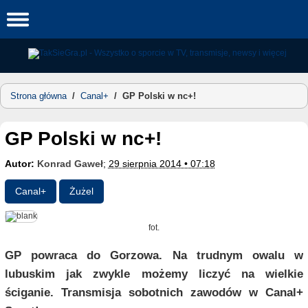
Skip
to
content
Strona główna
/
Canal+
/
GP Polski w nc+!
GP Polski w nc+!
Autor:
Konrad Gaweł
;
29 sierpnia 2014 • 07:18
Canal+
Żużel
fot.
GP powraca do Gorzowa. Na trudnym owalu w
lubuskim jak zwykle możemy liczyć na wielkie
ściganie. Transmisja sobotnich zawodów w Canal+