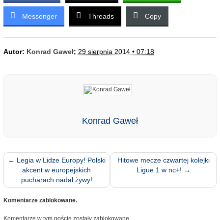
Messenger
Threads
Copy
Autor:
Konrad Gaweł
;
29 sierpnia 2014 • 07:18
Konrad Gaweł
←
Legia w Lidze Europy! Polski
Hitowe mecze czwartej kolejki
akcent w europejskich
Ligue 1 w nc+!
→
pucharach nadal żywy!
Komentarze zablokowane.
Komentarze w tym poście zostały zablokowane.