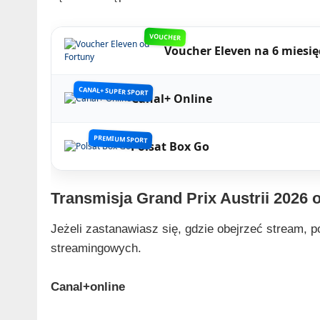
VOUCHER
Voucher Eleven na 6 miesię
CANAL+ SUPER SPORT
Canal+ Online
PREMIUM SPORT
Polsat Box Go
Transmisja Grand Prix Austrii 2026 o
Jeżeli zastanawiasz się, gdzie obejrzeć stream, p
streamingowych.
Canal+online