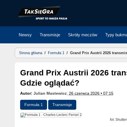
Skip
to
content
Newsy
Transmisje
Skróty meczów
Typy bukma
Strona główna
/
Formuła 1
/
Grand Prix Austrii 2026 transmi
Grand Prix Austrii 2026 transmisja TV, stream online.
Gdzie oglądać?
Autor:
Julian Mastewicz
;
26 czerwca 2026 • 07:15
Formuła 1
Transmisje
fot. Shutte