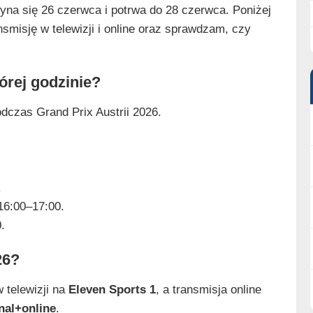
zyna się 26 czerwca i potrwa do 28 czerwca. Poniżej
smisję w telewizji i online oraz sprawdzam, czy
tórej godzinie?
czas Grand Prix Austrii 2026.
.
16:00–17:00.
.
26?
 telewizji na
Eleven Sports 1
, a transmisja online
nal+online
.