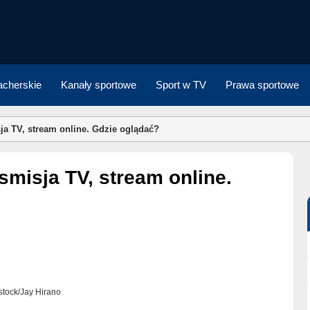
cherskie
Kanały sportowe
Sport w TV
Prawa sportowe
sja TV, stream online. Gdzie oglądać?
rstock/Jay Hirano