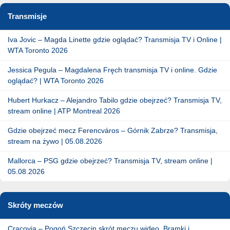
Transmisje
Iva Jovic – Magda Linette gdzie oglądać? Transmisja TV i Online |
WTA Toronto 2026
Jessica Pegula – Magdalena Fręch transmisja TV i online. Gdzie
oglądać? | WTA Toronto 2026
Hubert Hurkacz – Alejandro Tabilo gdzie obejrzeć? Transmisja TV,
stream online | ATP Montreal 2026
Gdzie obejrzeć mecz Ferencváros – Górnik Zabrze? Transmisja,
stream na żywo | 05.08.2026
Mallorca – PSG gdzie obejrzeć? Transmisja TV, stream online |
05.08.2026
Skróty meczów
Cracovia – Pogoń Szczecin skrót meczu wideo. Bramki i