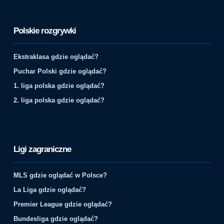
Polskie rozgrywki
Ekstraklasa gdzie oglądać?
Puchar Polski gdzie oglądać?
1. liga polska gdzie oglądać?
2. liga polska gdzie oglądać?
Ligi zagraniczne
MLS gdzie oglądać w Polsce?
La Liga gdzie oglądać?
Premier League gdzie oglądać?
Bundesliga gdzie oglądać?