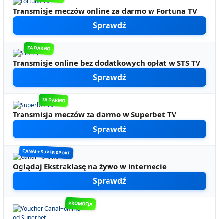
Transmisje meczów online za darmo w Fortuna TV
Sprawdź
ZA DARMO
Transmisje online bez dodatkowych opłat w STS TV
Sprawdź
ZA DARMO
Transmisja meczów za darmo w Superbet TV
Sprawdź
CANAL+ SUPER SPORT
Oglądaj Ekstraklasę na żywo w internecie
Sprawdź
PROMOCJA