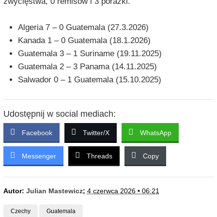
zwycięstwa, 0 remisów i 3 porażki.
Algeria 7 – 0 Guatemala (27.3.2026)
Kanada 1 – 0 Guatemala (18.1.2026)
Guatemala 3 – 1 Suriname (19.11.2025)
Guatemala 2 – 3 Panama (14.11.2025)
Salwador 0 – 1 Guatemala (15.10.2025)
Udostępnij w social mediach:
Facebook
Twitter/X
WhatsApp
Messenger
Threads
Copy
Autor:
Julian Mastewicz
;
4 czerwca 2026 • 06:21
Czechy
Guatemala