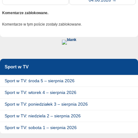
04.06.2026
→
Komentarze zablokowane.
Komentarze w tym poście zostały zablokowane.
Sport w TV
Sport w TV: środa 5 – sierpnia 2026
Sport w TV: wtorek 4 – sierpnia 2026
Sport w TV: poniedziałek 3 – sierpnia 2026
Sport w TV: niedziela 2 – sierpnia 2026
Sport w TV: sobota 1 – sierpnia 2026