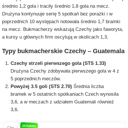
średnio 1,2 gola i traciły średnio 1,8 gola na mecz.
Drużyna kontynuuje serię 5 spotkań bez porażki i w
poprzednich 10 występach notowała średnio 1,7 bramki
na mecz. Bukmacherzy wskazują Czechy jako faworyta,
a kursy u głównych firm oscylują w okolicach 1,3.
Typy bukmacherskie Czechy – Guatemala
Czechy strzeli pierwszego gola (STS 1.33)
Drużyna Czechy zdobywała pierwszego gola w 4 z
5 poprzednich meczów.
Powyżej 3.5 goli (STS 2.70)
Średnia liczba
bramek w 5 ostatnich spotkaniach Czech wynosiła
3,6, a w meczach z udziałem Guatemali również
3,6.
ZA DARMO