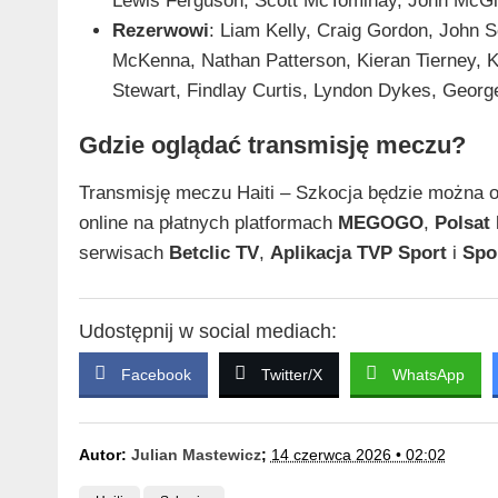
Lewis Ferguson, Scott McTominay, John McG
Rezerwowi
: Liam Kelly, Craig Gordon, John 
McKenna, Nathan Patterson, Kieran Tierney, K
Stewart, Findlay Curtis, Lyndon Dykes, George
Gdzie oglądać transmisję meczu?
Transmisję meczu Haiti – Szkocja będzie można o
online na płatnych platformach
MEGOGO
,
Polsat
serwisach
Betclic TV
,
Aplikacja TVP Sport
i
Spor
Udostępnij w social mediach:
Facebook
Twitter/X
WhatsApp
Autor:
Julian Mastewicz
;
14 czerwca 2026 • 02:02