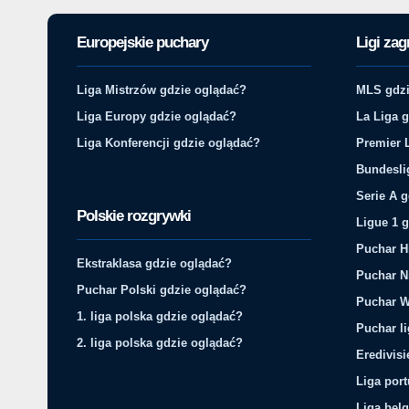
Europejskie puchary
Ligi zag
Liga Mistrzów gdzie oglądać?
MLS gdzi
Liga Europy gdzie oglądać?
La Liga 
Liga Konferencji gdzie oglądać?
Premier 
Bundesli
Serie A 
Polskie rozgrywki
Ligue 1 
Puchar H
Ekstraklasa gdzie oglądać?
Puchar N
Puchar Polski gdzie oglądać?
Puchar W
1. liga polska gdzie oglądać?
Puchar li
2. liga polska gdzie oglądać?
Eredivis
Liga por
Liga belg