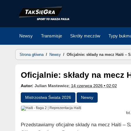
Skip
to
content
Newsy
Transmisje
Skróty meczów
Typy bukma
Strona główna
/
Newsy
/
Oficjalnie: składy na mecz Haiti – S
Oficjalnie: składy na mecz 
Autor:
Julian Mastewicz
;
14 czerwca 2026 • 02:02
Mistrzostwa Świata 2026
Newsy
fot
Przedstawiamy oficjalne składy na mecz Haiti – S