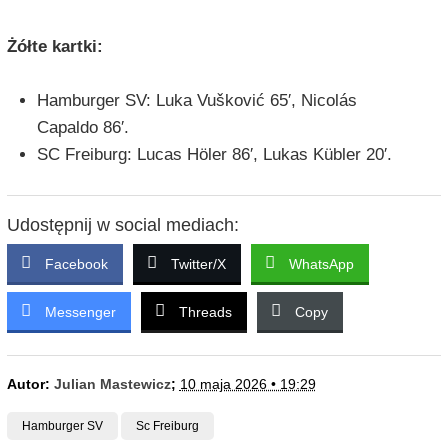
Żółte kartki:
Hamburger SV: Luka Vušković 65′, Nicolás
Capaldo 86′.
SC Freiburg: Lucas Höler 86′, Lukas Kübler 20′.
Udostępnij w social mediach:
Facebook
Twitter/X
WhatsApp
Messenger
Threads
Copy
Autor:
Julian Mastewicz
;
10 maja 2026 • 19:29
Hamburger SV
Sc Freiburg