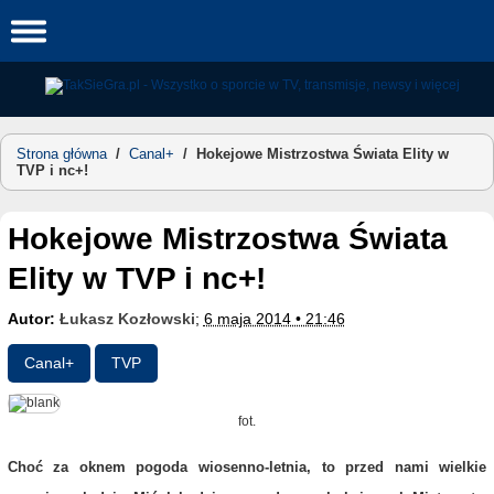
Skip
to
content
Strona główna
/
Canal+
/
Hokejowe Mistrzostwa Świata Elity w
TVP i nc+!
Hokejowe Mistrzostwa Świata
Elity w TVP i nc+!
Autor:
Łukasz Kozłowski
;
6 maja 2014 • 21:46
Canal+
TVP
fot.
Choć za oknem pogoda wiosenno-letnia, to przed nami wielkie