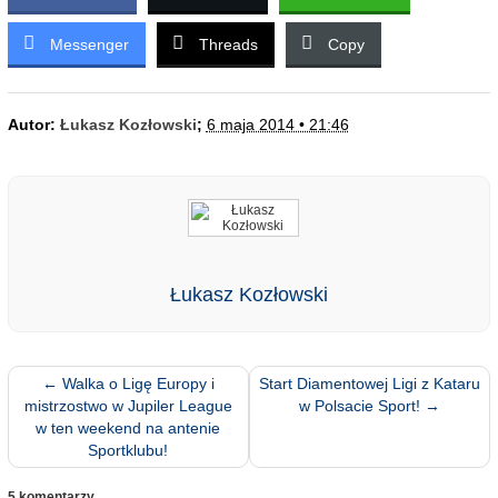
Messenger
Threads
Copy
Autor:
Łukasz Kozłowski
;
6 maja 2014 • 21:46
Łukasz Kozłowski
←
Walka o Ligę Europy i
Start Diamentowej Ligi z Kataru
mistrzostwo w Jupiler League
w Polsacie Sport!
→
w ten weekend na antenie
Sportklubu!
5 komentarzy