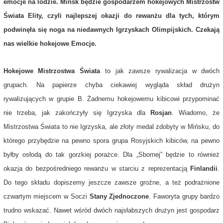
emocje na lodzie. Mińsk będzie gospodarzem hokejowych Mistrzostw
Świata Elity, czyli najlepszej okazji do rewanżu dla tych, którym
podwinęła się noga na niedawnych Igrzyskach Olimpijskich. Czekają
nas wielkie hokejowe Emocje.
Hokejowe Mistrzostwa Świata
to jak zawsze rywalizacja w dwóch
grupach. Na papierze chyba ciekawiej wygląda skład drużyn
rywalizujących w grupie B. Żadnemu hokejowemu kibicowi przypominać
nie trzeba, jak zakończyły się Igrzyska dla
Rosjan
. Wiadomo, że
Mistrzostwa Świata to nie Igrzyska, ale złoty medal zdobyty w Mińsku, do
którego przybędzie na pewno spora grupa Rosyjskich kibiców, na pewno
byłby osłodą do tak gorzkiej porażce. Dla „Sbornej” będzie to również
okazja do bezpośredniego rewanżu w starciu z reprezentacją
Finlandii
.
Do tego składu dopiszemy jeszcze zawsze groźne, a też podrażnione
czwartym miejscem w Soczi
Stany Zjednoczone
. Faworyta grupy bardzo
trudno wskazać. Nawet wśród dwóch najsłabszych drużyn jest gospodarz