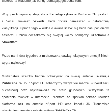
Białoruś, a wiadomo jak bandy pomagają gospodarzom.
W grupie A najwyżej stoją akcje
Kanadyjczyków
– Mistrzów Olimpijskich
z Soczi. Również
Szwedzi
będą chcieli namieszać w ostatecznej
klasyfikacji. Oprócz tego w walce o awans liczyć się będą nasi południowi
sąsiedzi. I znów doczekamy się świętej wojny pomiędzy
Czechami
a
Słowakami
.
Przed nami dwa tygodnie z mistrzowską dawką hokejowych emocji! Niech
wygra najlepszy!
Mistrzostwa szeroko będzie pokazywać na swojej antenie
Telewizja
Publiczna
. W TVP Sport HD zobaczymy wszystkie mecze w rywalizacji
pucharowej oraz najciekawsze ze starć grupowych. Wszystkie te
spotkania również w Internecie. Niektóre ze spotkań pokaże również
platforma
nc+
na antenie nSport HD oraz kanału 36. Transmisje
telewizyjne uzupełnią relacje radiowe
TakSięGra TV
.