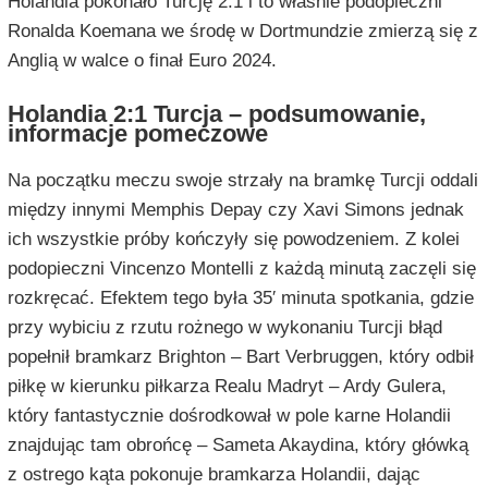
Holandia pokonało Turcję 2:1 i to właśnie podopieczni
Ronalda Koemana we środę w Dortmundzie zmierzą się z
Anglią w walce o finał Euro 2024.
Holandia 2:1 Turcja – podsumowanie,
informacje pomeczowe
Na początku meczu swoje strzały na bramkę Turcji oddali
między innymi Memphis Depay czy Xavi Simons jednak
ich wszystkie próby kończyły się powodzeniem. Z kolei
podopieczni Vincenzo Montelli z każdą minutą zaczęli się
rozkręcać. Efektem tego była 35′ minuta spotkania, gdzie
przy wybiciu z rzutu rożnego w wykonaniu Turcji błąd
popełnił bramkarz Brighton – Bart Verbruggen, który odbił
piłkę w kierunku piłkarza Realu Madryt – Ardy Gulera,
który fantastycznie dośrodkował w pole karne Holandii
znajdując tam obrońcę – Sameta Akaydina, który główką
z ostrego kąta pokonuje bramkarza Holandii, dając