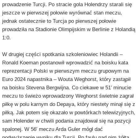
prowadzenie Turcji. Po stracie gola Holendrzy starali się
jeszcze w pierwszej połowie wyrównać stan meczu,
jednak ostatecznie to Turcja po pierwszej połowie
prowadziła na Stadionie Olimpijskim w Berlinie z Holandią
1:0.
W drugiej części spotkania szkoleniowiec Holandii –
Ronald Koeman postanowił wprowadzić na boisku kata
reprezentacji Polski w pierwszym meczu grupowym na
Euro 2024 napastnika – Wouta Weghorst, który zastąpił
na boisku Stevena Bergwijna. Co ciekawe w 51′ minucie
meczu to świeżo wprowadzony Weghorst świetnie zagrał
piłkę w polu karnym do Depaya, który niestety minął się z
piłką. Jak potem się okazało w powtórkach telewizyjnych,
sam Holender w chwili podania znajdował się na pozycji
spalonej. W 56′ meczu Arda Guler mógł dać
podwyższenie wyniku dla Turcji. Po faulu nad nim żółtą