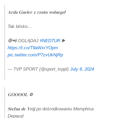
𝐀𝐫𝐝𝐚 𝐆𝐮𝐞𝐥𝐞𝐫 𝐳 𝐫𝐳𝐮𝐭𝐮 𝐰𝐨𝐥𝐧𝐞𝐠𝐨❗
Tak blisko…
🔴📲 OGLĄDAJ
#NEDTUR
▶️
https://t.co/T9aWxrYOpm
pic.twitter.com/P7zvUkNjRp
— TVP SPORT (@sport_tvppl)
July 6, 2024
𝐆𝐎𝐎𝐎𝐎𝐋 ⚽
𝐒𝐭𝐞𝐟𝐚𝐧 𝐝𝐞 𝐕𝐫𝐢𝐣 po dośrodkowaniu Memphisa
Depaya!