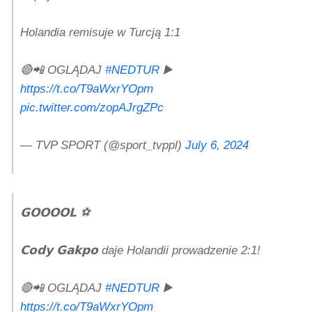
Holandia remisuje w Turcją 1:1
🔴📲 OGLĄDAJ
#NEDTUR
▶️
https://t.co/T9aWxrYOpm
pic.twitter.com/zopAJrgZPc
— TVP SPORT (@sport_tvppl)
July 6, 2024
𝗚𝗢𝗢𝗢𝗢𝗟 ⚽
𝗖𝗼𝗱𝘆 𝗚𝗮𝗸𝗽𝗼 daje Holandii prowadzenie 2:1!
🔴📲 OGLĄDAJ
#NEDTUR
▶️
https://t.co/T9aWxrYOpm