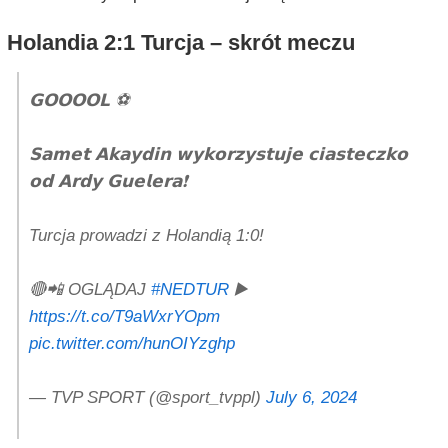
Holandia 2:1 Turcja – skrót meczu
𝗚𝗢𝗢𝗢𝗢𝗟 ⚽
𝗦𝗮𝗺𝗲𝘁 𝗔𝗸𝗮𝘆𝗱𝗶𝗻 𝘄𝘆𝗸𝗼𝗿𝘇𝘆𝘀𝘁𝘂𝗷𝗲 𝗰𝗶𝗮𝘀𝘁𝗲𝗰𝘇𝗸𝗼
𝗼𝗱 𝗔𝗿𝗱𝘆 𝗚𝘂𝗲𝗹𝗲𝗿𝗮❗
Turcja prowadzi z Holandią 1:0!
🔴📲 OGLĄDAJ
#NEDTUR
▶️
https://t.co/T9aWxrYOpm
pic.twitter.com/hunOIYzghp
— TVP SPORT (@sport_tvppl)
July 6, 2024