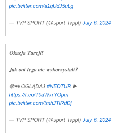
pic.twitter.com/a1qUdJ5uLg
— TVP SPORT (@sport_tvppl)
July 6, 2024
𝐎𝐤𝐚𝐳𝐣𝐚 𝐓𝐮𝐫𝐜𝐣𝐢❗
𝐉𝐚𝐤 𝐨𝐧𝐢 𝐭𝐞𝐠𝐨 𝐧𝐢𝐞 𝐰𝐲𝐤𝐨𝐫𝐳𝐲𝐬𝐭𝐚𝐥𝐢❓
🔴📲 OGLĄDAJ
#NEDTUR
▶️
https://t.co/T9aWxrYOpm
pic.twitter.com/tmhJTiRdDj
— TVP SPORT (@sport_tvppl)
July 6, 2024