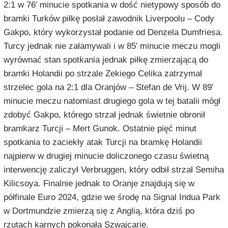
2:1 w 76′ minucie spotkania w dość nietypowy sposób do
bramki Turków piłkę posłał zawodnik Liverpoolu – Cody
Gakpo, który wykorzystał podanie od Denzela Dumfriesa.
Turcy jednak nie załamywali i w 85′ minucie meczu mogli
wyrównać stan spotkania jednak piłkę zmierzającą do
bramki Holandii po strzale Zekiego Celika zatrzymał
strzelec gola na 2:1 dla Oranjów – Stefan de Vrij. W 89′
minucie meczu natomiast drugiego gola w tej batalii mógł
zdobyć Gakpo, którego strzał jednak świetnie obronił
bramkarz Turcji – Mert Gunok. Ostatnie pięć minut
spotkania to zaciekły atak Turcji na bramkę Holandii
najpierw w drugiej minucie doliczonego czasu świetną
interwencję zaliczył Verbruggen, który odbił strzał Semiha
Kilicsoya. Finalnie jednak to Oranje znajdują się w
półfinale Euro 2024, gdzie we środę na Signal Indua Park
w Dortmundzie zmierzą się z Anglią, która dziś po
rzutach karnych pokonała Szwajcarię.