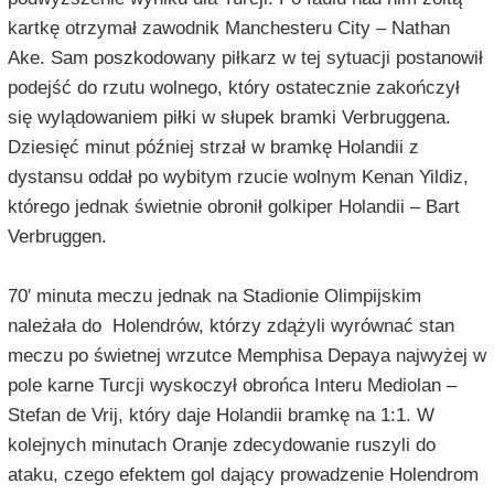
kartkę otrzymał zawodnik Manchesteru City – Nathan
Ake. Sam poszkodowany piłkarz w tej sytuacji postanowił
podejść do rzutu wolnego, który ostatecznie zakończył
się wylądowaniem piłki w słupek bramki Verbruggena.
Dziesięć minut później strzał w bramkę Holandii z
dystansu oddał po wybitym rzucie wolnym Kenan Yildiz,
którego jednak świetnie obronił golkiper Holandii – Bart
Verbruggen.
70′ minuta meczu jednak na Stadionie Olimpijskim
należała do Holendrów, którzy zdążyli wyrównać stan
meczu po świetnej wrzutce Memphisa Depaya najwyżej w
pole karne Turcji wyskoczył obrońca Interu Mediolan –
Stefan de Vrij, który daje Holandii bramkę na 1:1. W
kolejnych minutach Oranje zdecydowanie ruszyli do
ataku, czego efektem gol dający prowadzenie Holendrom