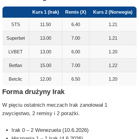
Kurs 1 (Irak)
Remis (X)
Kurs 2 (Norwegia)
STS
11.50
6.40
1.21
Superbet
13.00
7.00
1.21
LVBET
13.00
6.00
1.20
Betfan
15.00
7.00
1.22
Betclic
12.00
6.50
1.20
Forma drużyny Irak
W pięciu ostatnich meczach Irak zanotował 1
zwycięstwo, 2 remisy i 2 porażki.
Irak 0 – 2 Wenezuela (10.6.2026)
Hiszpania 1 – 1 Irak (4.6.2026)