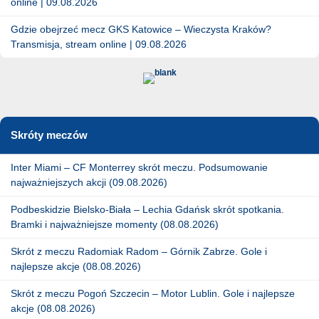
online | 09.08.2026
Gdzie obejrzeć mecz GKS Katowice – Wieczysta Kraków?
Transmisja, stream online | 09.08.2026
Skróty meczów
Inter Miami – CF Monterrey skrót meczu. Podsumowanie
najważniejszych akcji (09.08.2026)
Podbeskidzie Bielsko-Biała – Lechia Gdańsk skrót spotkania.
Bramki i najważniejsze momenty (08.08.2026)
Skrót z meczu Radomiak Radom – Górnik Zabrze. Gole i
najlepsze akcje (08.08.2026)
Skrót z meczu Pogoń Szczecin – Motor Lublin. Gole i najlepsze
akcje (08.08.2026)