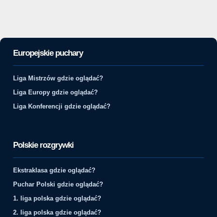
Europejskie puchary
Liga Mistrzów gdzie oglądać?
Liga Europy gdzie oglądać?
Liga Konferencji gdzie oglądać?
Polskie rozgrywki
Ekstraklasa gdzie oglądać?
Puchar Polski gdzie oglądać?
1. liga polska gdzie oglądać?
2. liga polska gdzie oglądać?