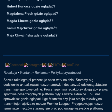
Hubert Hurkacz gdzie oglądać?
Magdalena Fręch gdzie oglądać?
Magda Linette gdzie oglądać?
Kamil Majchrzak gdzie oglądać?
Maja Chwalińska gdzie oglądać?
Redakcja
•
Kontakt
•
Reklama
•
Polityka prywatnosci
Serwis taksiegra.pl prezentuje sport w tv na dziś. Staramy się
codziennie aktualizować nasze ramówki i dostarczać odbiorcą aktualne
transmisje sportowe online. Prócz tego nasi redaktorzy dbają aby prawa
sportowe poszczególnych platform były zawsze aktualne. To u nas
sprawdzisz gdzie oglądać Ligę Mistrzów czy jaka stacja telewizyjna
transmituje najbliższe mecze Premier League. Przygotowując nasze
terminarze meczów staramy się brać pod uwagę wszystkie platformy