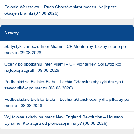
Polonia Warszawa – Ruch Chorzów skrót meczu. Najlepsze
okazje i bramki (07.08.2026)
Newsy
Statystyki z meczu Inter Miami – CF Monterrey. Liczby i dane po
meczu (09.08.2026)
Oceny po spotkaniu Inter Miami – CF Monterrey. Sprawdź kto
najlepiej zagrał! | 09.08.2026
Podbeskidzie Bielsko-Biała – Lechia Gdańsk statystyki drużyn i
zawodników po meczu (08.08.2026)
Podbeskidzie Bielsko-Biała – Lechia Gdańsk oceny dla piłkarzy po
meczu | 08.08.2026
Wyjściowe składy na mecz New England Revolution – Houston
Dynamo. Kto zagra od pierwszej minuty? (08.08.2026)