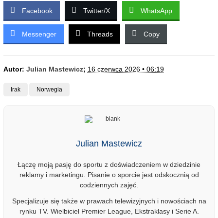
Facebook
Twitter/X
WhatsApp
Messenger
Threads
Copy
Autor:
Julian Mastewicz
;
16 czerwca 2026 • 06:19
Irak
Norwegia
Julian Mastewicz
Łączę moją pasję do sportu z doświadczeniem w dziedzinie
reklamy i marketingu. Pisanie o sporcie jest odskocznią od
codziennych zajęć.
Specjalizuje się także w prawach telewizyjnych i nowościach na
rynku TV. Wielbiciel Premier League, Ekstraklasy i Serie A.