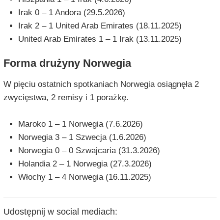
Irak 0 – 1 Andora (29.5.2026)
Irak 2 – 1 United Arab Emirates (18.11.2025)
United Arab Emirates 1 – 1 Irak (13.11.2025)
Forma drużyny Norwegia
W pięciu ostatnich spotkaniach Norwegia osiągnęła 2
zwycięstwa, 2 remisy i 1 porażkę.
Maroko 1 – 1 Norwegia (7.6.2026)
Norwegia 3 – 1 Szwecja (1.6.2026)
Norwegia 0 – 0 Szwajcaria (31.3.2026)
Holandia 2 – 1 Norwegia (27.3.2026)
Włochy 1 – 4 Norwegia (16.11.2025)
Udostępnij w social mediach: