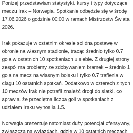
Poniżej przedstawiam statystyki, kursy i typy dotyczące
meczu Irak – Norwegia. Spotkanie odbędzie się w środę
17.06.2026 o godzinie 00:00 w ramach Mistrzostw Świata
2026.
Irak pokazuje w ostatnim okresie solidną postawę w
obronie na własnym stadionie, tracąc średnio tylko 0.7
gola w ostatnich 10 spotkaniach u siebie. Z drugiej strony
zespół ma problemy ze zdobywaniem bramek – średnio 1
gola na mecz na własnym boisku i tylko 0.7 trafienia w
ciągu 10 ostatnich spotkań. Dodatkowo w czterech z tych
10 meczów Irak nie potrafił znaleźć drogi do siatki, co
sprawia, że przeciętna liczba goli w spotkaniach z
udziałem Iraku wynosiła 1.5.
Norwegia prezentuje natomiast duży potencjał ofensywny,
zwłaszcza na wyjazdach, gdzie w 10 ostatnich meczach