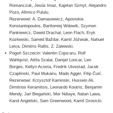
Romanczuk, Jesús Imaz, Kajetan Szmyt, Alejandro
Pozo, Afimico Pululu.
Rezerwowi: A. Damasiewicz, Apostolos
Konstantopoulos, Bartlomiej Wdowik, Szymon
Pankiewicz, Dawid Drachal, Leon Flach, Eryk
Kozłowski, Samed Baždar, Kamil Jóźwiak, Nahuel
Leiva, Dimitris Rallis, Z. Zalewski.
Pogoń Szczecin: Valentin Cojocaru, Rolf
Wahlqvist, Attila Szalai, Danijel Loncar, Leo
Borges, Kellyn Acosta, Fredrik Ulvestad, Jacek
Czaplinski, Paul Mukairu, Mads Agger, Filip Čuić.
Rezerwowi: Krzysztof Kaminski, Hussein Ali,
Dimitrios Keramitsis, Leonardo Koutris, Benjamin
Mendy, Jan Biegański, Mor Ndiaye, Natan Lawa,
Karol Angielski, Sam Greenwood, Kamil Grosicki.