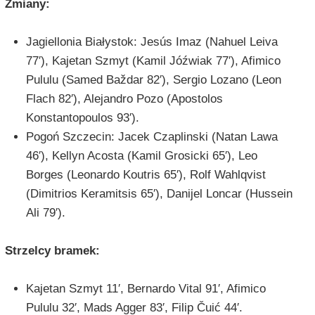
Zmiany:
Jagiellonia Białystok: Jesús Imaz (Nahuel Leiva
77′), Kajetan Szmyt (Kamil Jóźwiak 77′), Afimico
Pululu (Samed Baždar 82′), Sergio Lozano (Leon
Flach 82′), Alejandro Pozo (Apostolos
Konstantopoulos 93′).
Pogoń Szczecin: Jacek Czaplinski (Natan Lawa
46′), Kellyn Acosta (Kamil Grosicki 65′), Leo
Borges (Leonardo Koutris 65′), Rolf Wahlqvist
(Dimitrios Keramitsis 65′), Danijel Loncar (Hussein
Ali 79′).
Strzelcy bramek:
Kajetan Szmyt 11′, Bernardo Vital 91′, Afimico
Pululu 32′, Mads Agger 83′, Filip Čuić 44′.