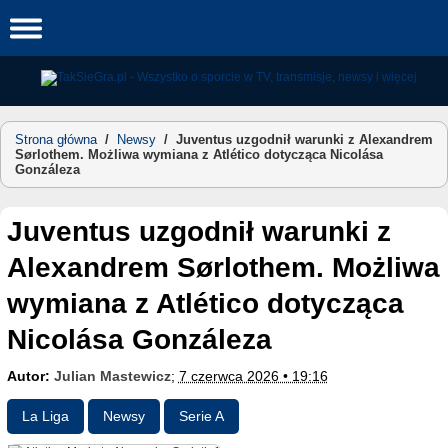
Skip
to
content
Strona główna
/
Newsy
/
Juventus uzgodnił warunki z Alexandrem
Sørlothem. Możliwa wymiana z Atlético dotycząca Nicolása
Gonzáleza
Juventus uzgodnił warunki z
Alexandrem Sørlothem. Możliwa
wymiana z Atlético dotycząca
Nicolása Gonzáleza
Autor:
Julian Mastewicz
;
7 czerwca 2026 • 19:16
La Liga
Newsy
Serie A