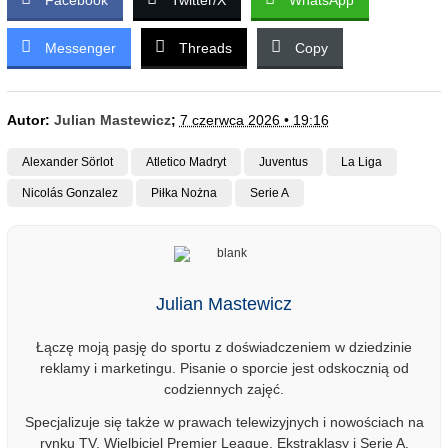
Facebook
Twitter/X
WhatsApp
Messenger
Threads
Copy
Autor:
Julian Mastewicz
;
7 czerwca 2026 • 19:16
Alexander Sörlot
Atletico Madryt
Juventus
La Liga
Nicolás Gonzalez
Piłka Nożna
Serie A
Julian Mastewicz
Łączę moją pasję do sportu z doświadczeniem w dziedzinie
reklamy i marketingu. Pisanie o sporcie jest odskocznią od
codziennych zajęć.
Specjalizuje się także w prawach telewizyjnych i nowościach na
rynku TV. Wielbiciel Premier League, Ekstraklasy i Serie A.