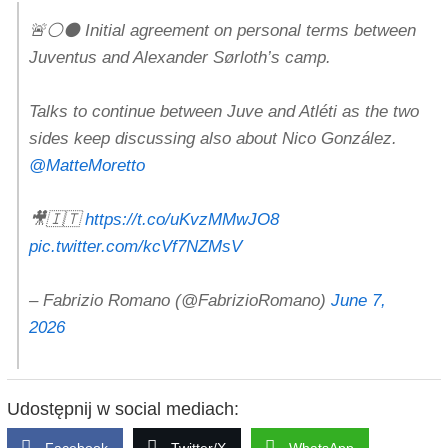
🚨⚪️⚫️ Initial agreement on personal terms between
Juventus and Alexander Sørloth’s camp.
Talks to continue between Juve and Atléti as the two
sides keep discussing also about Nico González.
@MatteMoretto
🎥🇮🇹
https://t.co/uKvzMMwJO8
pic.twitter.com/kcVf7NZMsV
– Fabrizio Romano (@FabrizioRomano)
June 7,
2026
Udostępnij w social mediach: