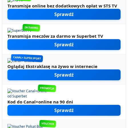
Transmisje online bez dodatkowych opłat w STS TV
Sprawdź
ZA DARMO
Transmisja meczów za darmo w Superbet TV
Sprawdź
CANAL+ SUPER SPORT
Oglądaj Ekstraklasę na żywo w internecie
Sprawdź
PROMOCJA
Kod do Canal+online na 90 dni
Sprawdź
VOUCHER