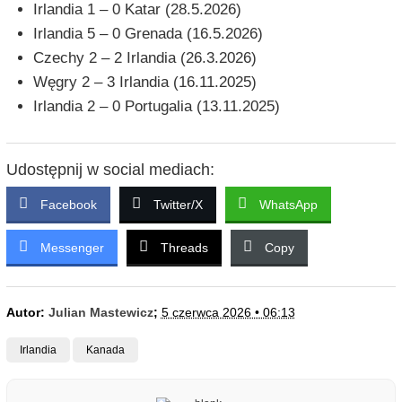
Irlandia 1 – 0 Katar (28.5.2026)
Irlandia 5 – 0 Grenada (16.5.2026)
Czechy 2 – 2 Irlandia (26.3.2026)
Węgry 2 – 3 Irlandia (16.11.2025)
Irlandia 2 – 0 Portugalia (13.11.2025)
Udostępnij w social mediach:
Facebook
Twitter/X
WhatsApp
Messenger
Threads
Copy
Autor:
Julian Mastewicz
;
5 czerwca 2026 • 06:13
Irlandia
Kanada