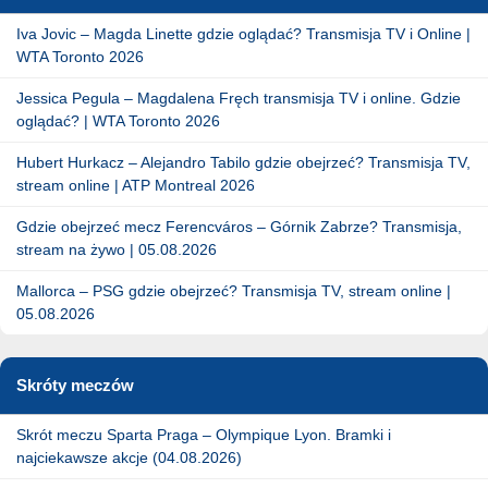
Iva Jovic – Magda Linette gdzie oglądać? Transmisja TV i Online |
WTA Toronto 2026
Jessica Pegula – Magdalena Fręch transmisja TV i online. Gdzie
oglądać? | WTA Toronto 2026
Hubert Hurkacz – Alejandro Tabilo gdzie obejrzeć? Transmisja TV,
stream online | ATP Montreal 2026
Gdzie obejrzeć mecz Ferencváros – Górnik Zabrze? Transmisja,
stream na żywo | 05.08.2026
Mallorca – PSG gdzie obejrzeć? Transmisja TV, stream online |
05.08.2026
Skróty meczów
Skrót meczu Sparta Praga – Olympique Lyon. Bramki i
najciekawsze akcje (04.08.2026)