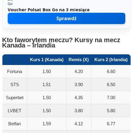
Voucher Polsat Box Go na 3 miesiące
Sprawdź
Kto faworytem meczu? Kursy na mecz
Kanada – Irlandia
Kurs 1 (Kanada)
Remis (X)
Kurs 2 (Irlandia)
Fortuna
1.50
4.20
6.60
STS
1.51
3.90
6.50
Superbet
1.50
4.35
7.00
LVBET
1.50
3.80
5.80
Betfan
1.59
4.12
6.77