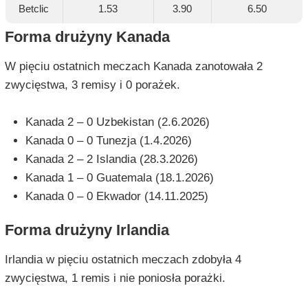
Betclic
1.53
3.90
6.50
Forma drużyny Kanada
W pięciu ostatnich meczach Kanada zanotowała 2
zwycięstwa, 3 remisy i 0 porażek.
Kanada 2 – 0 Uzbekistan (2.6.2026)
Kanada 0 – 0 Tunezja (1.4.2026)
Kanada 2 – 2 Islandia (28.3.2026)
Kanada 1 – 0 Guatemala (18.1.2026)
Kanada 0 – 0 Ekwador (14.11.2025)
Forma drużyny Irlandia
Irlandia w pięciu ostatnich meczach zdobyła 4
zwycięstwa, 1 remis i nie poniosła porażki.