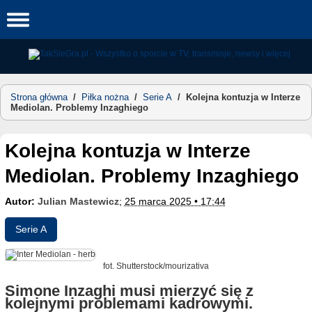
Skip
to
content
Strona główna
/
Piłka nożna
/
Serie A
/
Kolejna kontuzja w Interze
Mediolan. Problemy Inzaghiego
Kolejna kontuzja w Interze
Mediolan. Problemy Inzaghiego
Autor:
Julian Mastewicz
;
25 marca 2025 • 17:44
Serie A
fot. Shutterstock/mourizativa
Simone Inzaghi musi mierzyć się z
kolejnymi problemami kadrowymi.