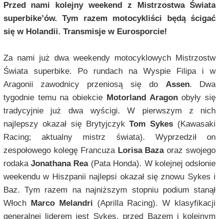
Przed nami kolejny weekend z Mistrzostwa Świata
superbike’ów. Tym razem motocykliści będą ścigać
się w Holandii. Transmisje w Eurosporcie!
Za nami już dwa weekendy motocyklowych Mistrzostw
Świata superbike. Po rundach na Wyspie Filipa i w
Aragonii zawodnicy przeniosą się do
Assen
. Dwa
tygodnie temu na obiekcie
Motorland Aragon
obyły się
tradycyjnie już dwa wyścigi. W pierwszym z nich
najlepszy okazał się Brytyjczyk
Tom Sykes
(Kawasaki
Racing; aktualny mistrz świata). Wyprzedził on
zespołowego kolegę Francuza
Lorisa Baza
oraz swojego
rodaka
Jonathana Rea
(Pata Honda). W kolejnej odsłonie
weekendu w Hiszpanii najlepsi okazał się znowu Sykes i
Baz. Tym razem na najniższym stopniu podium stanął
Włoch
Marco Melandri
(Aprilla Racing). W klasyfikacji
generalnej liderem jest Sykes, przed Bazem i kolejnym