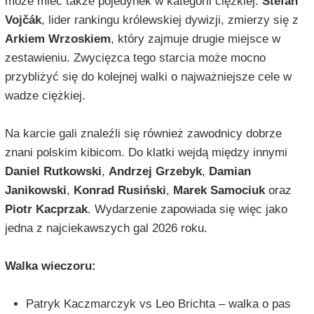
może mieć także pojedynek w kategorii ciężkiej.
Štefan
Vojčák
, lider rankingu królewskiej dywizji, zmierzy się z
Arkiem Wrzoskiem
, który zajmuje drugie miejsce w
zestawieniu. Zwycięzca tego starcia może mocno
przybliżyć się do kolejnej walki o najważniejsze cele w
wadze ciężkiej.
Na karcie gali znaleźli się również zawodnicy dobrze
znani polskim kibicom. Do klatki wejdą między innymi
Daniel Rutkowski
,
Andrzej Grzebyk
,
Damian
Janikowski
,
Konrad Rusiński
,
Marek Samociuk
oraz
Piotr Kacprzak
. Wydarzenie zapowiada się więc jako
jedna z najciekawszych gal 2026 roku.
Walka wieczoru:
Patryk Kaczmarczyk vs Leo Brichta – walka o pas