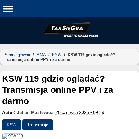
Skip
to
content
Strona główna
/
MMA
/
KSW
/
KSW 119 gdzie oglądać?
Transmisja online PPV i za darmo
KSW 119 gdzie oglądać?
Transmisja online PPV i za
darmo
Autor:
Julian Mastewicz
;
20 czerwca 2026 • 09:39
KSW
Transmisje