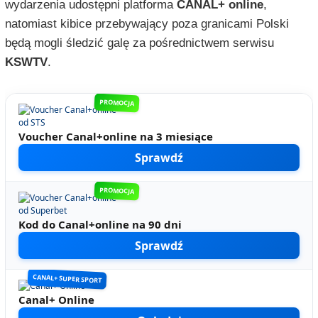
wydarzenia udostępni platforma
CANAL+ online
,
natomiast kibice przebywający poza granicami Polski
będą mogli śledzić galę za pośrednictwem serwisu
KSWTV
.
PROMOCJA
Voucher Canal+online na 3 miesiące
Sprawdź
PROMOCJA
Kod do Canal+online na 90 dni
Sprawdź
CANAL+ SUPER SPORT
Canal+ Online